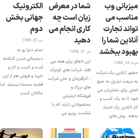
یزبانی وب
شما در معرض
الکترونیک
ناسب می
زیان است چه
جهانی بخش
واند تجارت
کاری انجام می
دوم
نلاین شما را
دهید
تیر 23, 1398
هبود ببخشد
تمام دنیا رو به
تیر 31, 1398
دیجیتالی شدن گذاشته
این اتفاق برای همه می
د 14, 1398
است و کسب و کار و
افتد. شرکت های کوچک
ضور آنلاین یک شرکت
خرید و فروش هم از این
، کارآفرینان و حتی شرکت
 سرعت تبدیل به منبع
قضیه مستثنا نیستند. اما
های بزرگ و
لی برای مشتریان می
مالکان کسب
فروشگاه اینترنتی
د تا به یک کسب و
محصولاتی دارند که با
ر آنلاین یک امتیاز
شکست روبرو می
هند. روش های