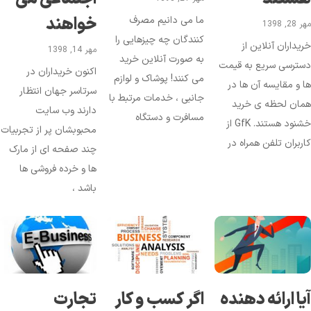
خواهند
ما می دانیم مصرف
28, 1398
کنندگان چه چیزهایی را
یداران آنلاین از
مهر 14, 1398
به صورت آنلاین خرید
سترسی سریع به قیمت
اکنون خریداران در
می کنند! پوشاک و لوازم
 و مقایسه آن ها در
سرتاسر جهان انتظار
جانبی ، خدمات مرتبط با
مان لحظه ی خرید
دارند وب سایت
مسافرت و دستگاه
خشنود هستند. GfK از
محبوبشان پر از تجربیات
ربران تلفن همراه در
چند صفحه ای از مارک
ها و خرده فروشی ها
باشد ،
یا ارائه دهنده
اگر کسب و کار
تجارت