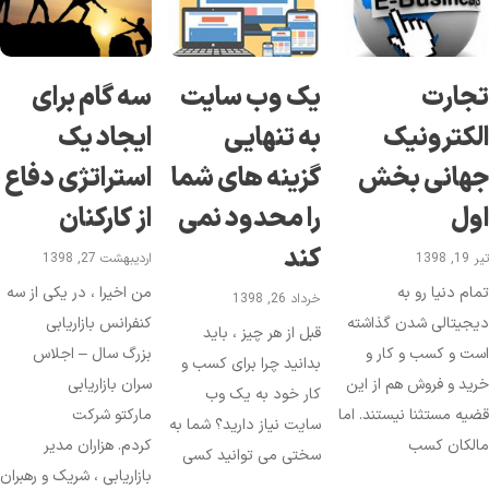
جارت
یک وب سایت
سه گام برای
لکترونیک
به تنهایی
ایجاد یک
هانی بخش
گزینه‌ های شما
استراتژی دفاع
ول
را محدود نمی‌
از کارکنان
کند
1, 1398
اردیبهشت 27, 1398
ام دنیا رو به
من اخیرا ، در یکی از سه
خرداد 26, 1398
جیتالی شدن گذاشته
کنفرانس بازاریابی
قبل از هر چیز ، باید
ت و کسب و کار و
بزرگ سال – اجلاس
بدانید چرا برای کسب و
ید و فروش هم از این
سران بازاریابی
کار خود به یک وب
یه مستثنا نیستند. اما
مارکتو شرکت
سایت نیاز دارید؟ شما به
الکان کسب
کردم. هزاران مدیر
سختی می توانید کسی
بازاریابی ، شریک و رهبران