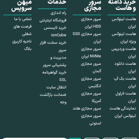
خرید دامنه
سرور
خدمات
میهن
و هاست
مجازی
سرویس
راه اندازی
هاست لینوکس
سرور مجازی
تماس با ما
فروشگاه اینترنتی
ایران
HDD ایران
فرصت های
خرید لایسنس
هاست لینوکس
سرور مجازی SSD
شغلی
ionCube
ویژه ایران
ایران
ناحیه کاربری
خرید سخت افزار
هاست وردپرس
سرور مجازی
بلاگ
سرور
ایران
NVMe ایران
مدیریت و
هاست دانلود
سرور مجازی
پشتیبانی سرور
ایران
آلمان
خرید گواهینامه
هاست بک آپ
سرور مجازی
SSL
ایران
انگلیس
انتقال سایت
هاست لاراول
سرور مجازی
ضمانت بازگشت
ایران
آمریکا
وجه
نمایندگی هاست
سرور مجازی هلند
لینوکس ایران
سرور مجازی
استونی