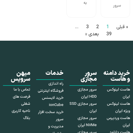
به
سرور
« قبلی
1
2
3
…
39
بعدی »
خرید دامنه
سرور
خدمات
میهن
و هاست
مجازی
سرویس
راه اندازی
هاست لینوکس
سرور مجازی
تماس با ما
فروشگاه اینترنتی
ایران
HDD ایران
فرصت های
خرید لایسنس
هاست لینوکس
سرور مجازی SSD
شغلی
ionCube
ویژه ایران
ایران
ناحیه کاربری
خرید سخت افزار
هاست وردپرس
سرور مجازی
بلاگ
سرور
ایران
NVMe ایران
مدیریت و
هاست دانلود
سرور مجازی