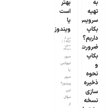
به
بهتر
تهیه
است
سرویس
یا
بکاپ
ویندوز؟
داریم؟
دی 2,
1402
ضرورت
بدون
دیدگاه
بکاپ
سرور
و
لینوکس
یا
نحوه
سرور
ذخیره
ویندوز؟
سازی
این
سؤال
نسخه
از