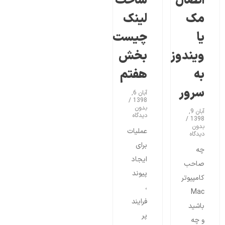
اتصال
ساخت
مک
لینک
یا
چیست
ویندوز
بخش
به
هفتم
سرور
آبان 6,
1398
بدون
آبان 9,
دیدگاه
1398
بدون
عملیات
دیدگاه
برای
چه
ایجاد
صاحب
پیوند
کامپیوتر
،
Mac
فرایند
باشید
پر
و چه