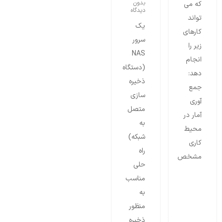
بدون
که می
دیدگاه
تواند
یک
کارهای
سرور
زیر را
NAS
انجام
(دستگاه
دهد:
ذخیره
جمع
سازی
آوری
متصل
آمار در
به
محیط
شبکه)
کاری
راه
مشخص
حلی
مناسب
به
منظور
ذخیره