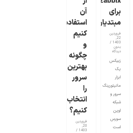
zabbix
از
برای
آن
مبتدیان
استفاده
کنیم
فروردین
22,
و
1403
بدون
دیدگاه
چگونه
زبیکس
بهترین
یک
سرور
ابزار
مانیتورینگ
را
سرور و
انتخاب
شبکه
کنیم؟
اوپن
سورس
فروردین
20,
است
1403