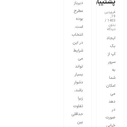
پشتیبان
دیرباز
مطرح
فروردین
19,
بوده
1403
بدون
است.
دیدگاه
انتخاب
ایجاد
در این
بک
شرایط
آپ از
می
سرور
تواند
به
بسیار
شما
دشوار
امکان
باشد،
می
زیرا
دهد
تفاوت
در
حداقلی
صورت
بین
خرابی