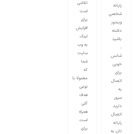
تلاشی
رایانه
است
شخصی
برای
ویندوز
افزایش
داشته
لینک
باشید
به وب
،
سایت
شانس
شما
خوبی
که
برای
معمولا با
اتصال
نوعی
به
هدف
سرور
کلی
دارید.
همراه
اتصال
است.
رایانه
برای
تان به