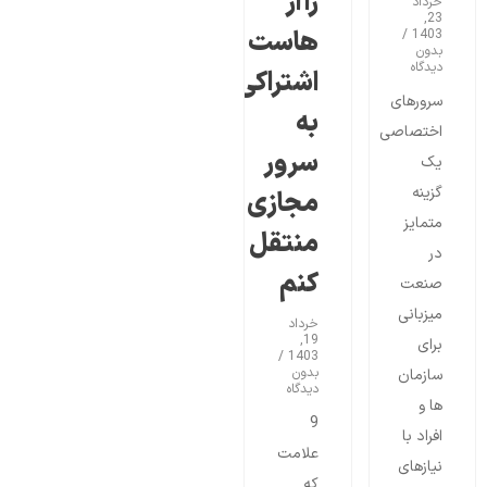
را از
خرداد
23,
هاست
1403
بدون
دیدگاه
اشتراکی
سرورهای
به
اختصاصی
سرور
یک
گزینه
مجازی
متمایز
منتقل
در
کنم
صنعت
میزبانی
خرداد
19,
برای
1403
بدون
سازمان
دیدگاه
ها و
9
افراد با
علامت
نیازهای
که