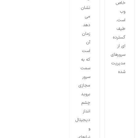
خاص
نشان
وب
می
است.
دهد
طیف
زمان
گسترده
آن
ای از
است
سرورهای
که به
مدیریت
سمت
شده
سرور
مجازی
بروید
چشم
انداز
دیجیتال
و
نیازهای