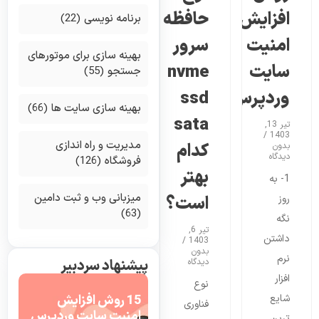
افزایش
حافظه
برنامه نویسی
(22)
امنیت
سرور
بهینه سازی برای موتورهای
سایت
nvme
جستجو
(55)
وردپرس
ssd
بهینه سازی سایت ها
(66)
sata
تیر 13,
1403
مدیریت و راه اندازی
کدام
بدون
دیدگاه
فروشگاه
(126)
بهتر
1- به
میزبانی وب و ثبت دامین
روز
است؟
(63)
نگه
تیر 6,
داشتن
1403
بدون
نرم
دیدگاه
پیشنهاد سردبیر
افزار
نوع
شایع
15 روش افزایش
فناوری
امنیت سایت وردپرس
ترین