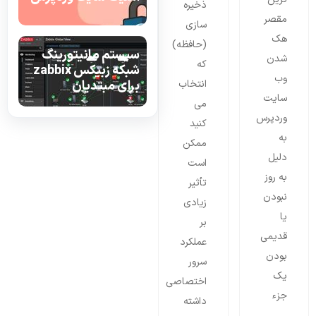
ذخیره
مقصر
سازی
هک
(حافظه)
سیستم مانیتورینگ
شدن
که
شبکه زبیکس zabbix
وب
انتخاب
برای مبتدیان
سایت
می
وردپرس
کنید
به
ممکن
دلیل
است
به روز
تأثیر
نبودن
زیادی
یا
بر
قدیمی
عملکرد
بودن
سرور
یک
اختصاصی
جزء
داشته