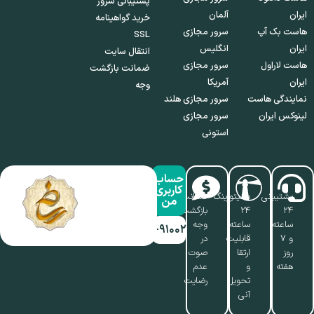
پشتیبانی سرور
ایران
آلمان
خرید گواهینامه
هاست بک آپ
سرور مجازی
SSL
ایران
انگلیس
انتقال سایت
هاست لاراول
سرور مجازی
ضمانت بازگشت
ایران
آمریکا
وجه
نمایندگی هاست
سرور مجازی هلند
لینوکس ایران
سرور مجازی
استونی
حساب
کاربری
پشتیبانی
مانیتورینگ
ضمانت
من
۲۴
۲۴
بازگشت
ساعته
ساعته،
وجه
۰۱۷-۹۱۰۰۲۱۱۰
و ۷
قابلیت
در
روز
ارتقا
صوت
هفته
و
عدم
تحویل
رضایت
آنی