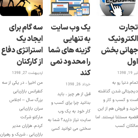
جارت
یک وب سایت
سه گام برای
لکترونیک
به تنهایی
ایجاد یک
هانی بخش
گزینه‌ های شما
استراتژی دفاع
ول
را محدود نمی‌
از کارکنان
کند
1, 1398
اردیبهشت 27, 1398
ام دنیا رو به
من اخیرا ، در یکی از سه
خرداد 26, 1398
جیتالی شدن گذاشته
کنفرانس بازاریابی
قبل از هر چیز ، باید
ت و کسب و کار و
بزرگ سال – اجلاس
بدانید چرا برای کسب و
ید و فروش هم از این
سران بازاریابی
کار خود به یک وب
یه مستثنا نیستند. اما
مارکتو شرکت
سایت نیاز دارید؟ شما به
الکان کسب
کردم. هزاران مدیر
سختی می توانید کسی
بازاریابی ، شریک و رهبران