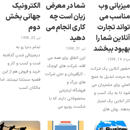
یزبانی وب
شما در معرض
الکترونیک
ناسب می
زیان است چه
جهانی بخش
واند تجارت
کاری انجام می
دوم
نلاین شما را
دهید
تیر 23, 1398
هبود ببخشد
تمام دنیا رو به
تیر 31, 1398
دیجیتالی شدن گذاشته
این اتفاق برای همه می
د 14, 1398
است و کسب و کار و
افتد. شرکت های کوچک
ضور آنلاین یک شرکت
خرید و فروش هم از این
، کارآفرینان و حتی شرکت
 سرعت تبدیل به منبع
قضیه مستثنا نیستند. اما
های بزرگ و
لی برای مشتریان می
مالکان کسب
فروشگاه اینترنتی
د تا به یک کسب و
محصولاتی دارند که با
ر آنلاین یک امتیاز
شکست روبرو می
هند. روش های