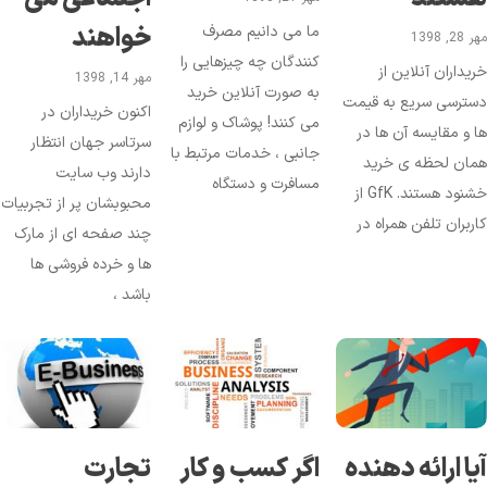
خواهند
ما می دانیم مصرف
28, 1398
کنندگان چه چیزهایی را
یداران آنلاین از
مهر 14, 1398
به صورت آنلاین خرید
سترسی سریع به قیمت
اکنون خریداران در
می کنند! پوشاک و لوازم
 و مقایسه آن ها در
سرتاسر جهان انتظار
جانبی ، خدمات مرتبط با
مان لحظه ی خرید
دارند وب سایت
مسافرت و دستگاه
خشنود هستند. GfK از
محبوبشان پر از تجربیات
ربران تلفن همراه در
چند صفحه ای از مارک
ها و خرده فروشی ها
باشد ،
یا ارائه دهنده
اگر کسب و کار
تجارت