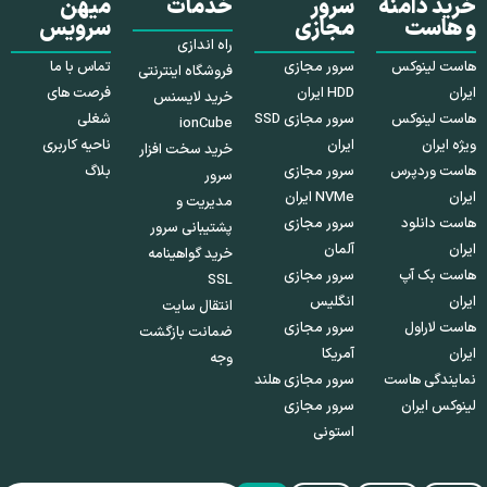
خرید دامنه
سرور
خدمات
میهن
و هاست
مجازی
سرویس
راه اندازی
هاست لینوکس
سرور مجازی
تماس با ما
فروشگاه اینترنتی
ایران
HDD ایران
فرصت های
خرید لایسنس
هاست لینوکس
سرور مجازی SSD
شغلی
ionCube
ویژه ایران
ایران
ناحیه کاربری
خرید سخت افزار
هاست وردپرس
سرور مجازی
بلاگ
سرور
ایران
NVMe ایران
مدیریت و
هاست دانلود
سرور مجازی
پشتیبانی سرور
ایران
آلمان
خرید گواهینامه
هاست بک آپ
سرور مجازی
SSL
ایران
انگلیس
انتقال سایت
هاست لاراول
سرور مجازی
ضمانت بازگشت
ایران
آمریکا
وجه
نمایندگی هاست
سرور مجازی هلند
لینوکس ایران
سرور مجازی
استونی