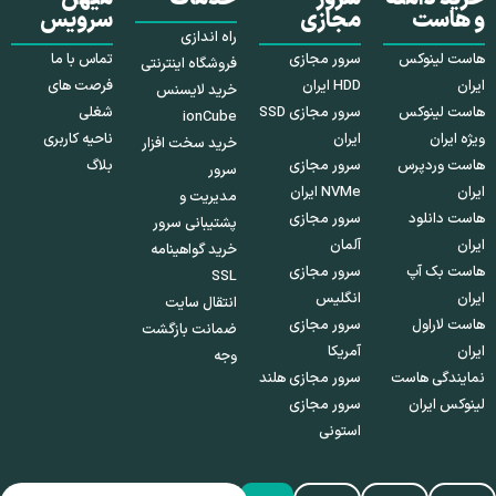
و هاست
مجازی
سرویس
راه اندازی
هاست لینوکس
سرور مجازی
تماس با ما
فروشگاه اینترنتی
ایران
HDD ایران
فرصت های
خرید لایسنس
هاست لینوکس
سرور مجازی SSD
شغلی
ionCube
ویژه ایران
ایران
ناحیه کاربری
خرید سخت افزار
هاست وردپرس
سرور مجازی
بلاگ
سرور
ایران
NVMe ایران
مدیریت و
هاست دانلود
سرور مجازی
پشتیبانی سرور
ایران
آلمان
خرید گواهینامه
هاست بک آپ
سرور مجازی
SSL
ایران
انگلیس
انتقال سایت
هاست لاراول
سرور مجازی
ضمانت بازگشت
ایران
آمریکا
وجه
نمایندگی هاست
سرور مجازی هلند
لینوکس ایران
سرور مجازی
استونی