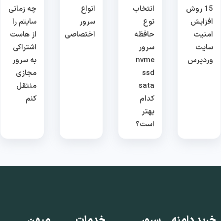
15 روش
انتخاب
انواع
چه زمانی
افزایش
نوع
سرور
سایتم را
امنیت
حافظه
اختصاصی
از هاست
سایت
سرور
اشتراکی
وردپرس
nvme
به سرور
ssd
مجازی
sata
منتقل
کدام
کنم
بهتر
است؟
خرید دامنه
سرور
خدمات
میهن