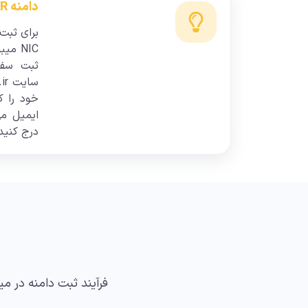
دامنه IR
NIC م
ثبت سفا
خود را ک
ایمیل م
درج کنید
فرآیند ثبت دامنه در م