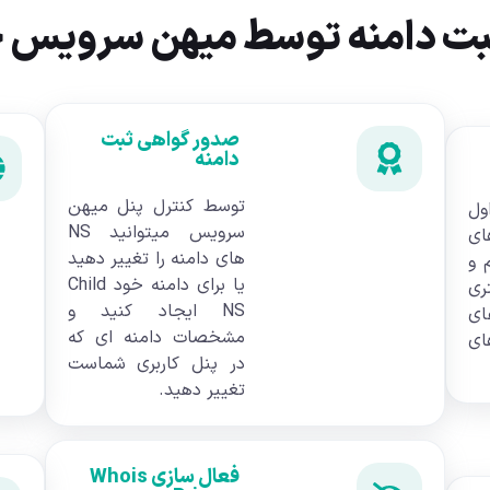
ثبت دامنه توسط میهن سرویس
صدور گواهی ثبت
دامنه
توسط کنترل پنل میهن
ول
سرویس میتوانید NS
ی
های دامنه را تغییر دهید
 و
یا برای دامنه خود Child
ری
NS ایجاد کنید و
ای
مشخصات دامنه ای که
ای
در پنل کاربری شماست
تغییر دهید.
فعال سازی Whois