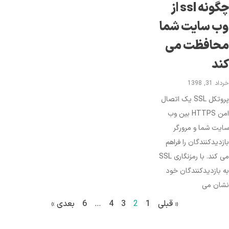
چگونه ssl از
ب سایت شما
حافظت می
کند
د 31, 1398
پروتکل SSL یک اتصال
امن HTTPS بین وب
یت شما و مرورگر
زدیدکنندگان را فراهم
می کند. با رمزنگاری SSL
 بازدیدکنندگان خود
شان می
« قبلی
1
2
3
4
…
6
بعدی »