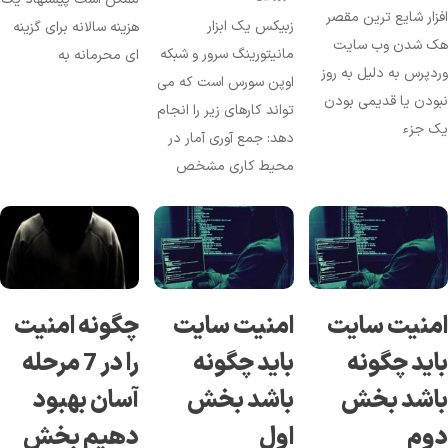
زار شایع ترین مقصر
زبیکس یک ابزار
هزینه سالانه برای گزینه
ک شدن وب سایت
مانیتورینگ سرور و شبکه
ای محرمانه به
دپرس به دلیل به روز
اوپن سورس است که می
ودن یا قدیمی بودن
تواند کارهای زیر را انجام
ک جزء
دهد: جمع آوری آمار در
محیط کاری مشخص
منیت سایت
امنیت سایت
چگونه امنیت
اید چگونه
باید چگونه
را در 7 مرحله
اشد بخش
باشد بخش
آسان بهبود
وم
اول
دهیم بخش