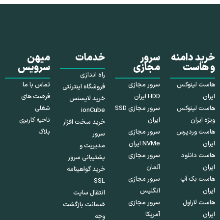
خرید دامنه
سرور
خدمات
میهن
و هاست
مجازی
سرویس
راه اندازی
هاست لینوکس
سرور مجازی
تماس با ما
فروشگاه اینترنتی
ایران
HDD ایران
فرصت های
خرید لایسنس
هاست لینوکس
سرور مجازی SSD
شغلی
ionCube
ویژه ایران
ایران
ناحیه کاربری
خرید سخت افزار
هاست وردپرس
سرور مجازی
بلاگ
سرور
ایران
NVMe ایران
مدیریت و
هاست دانلود
سرور مجازی
پشتیبانی سرور
ایران
آلمان
خرید گواهینامه
هاست بک آپ
سرور مجازی
SSL
ایران
انگلیس
انتقال سایت
هاست لاراول
سرور مجازی
ضمانت بازگشت
ایران
آمریکا
وجه