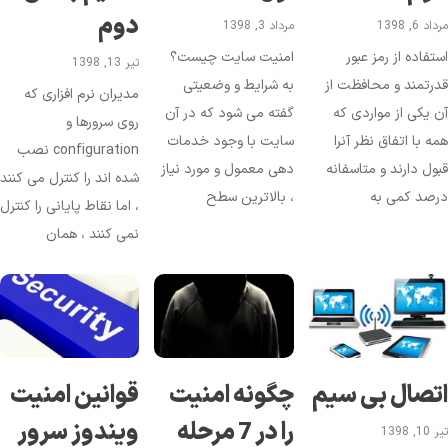
دوم
د 6, 1398
مرداد 3, 1398
تفاده از رمز عبور
امنیت سایت چیست؟
تیر 13, 1398
رتمند و محافظت از
به شرایط و وضعیتی
مدیران نرم افزاری که
 یکی از مواردی که
گفته می شود که در آن
روی سرورها و
ه با اتفاق نظر آنرا
سایت با وجود خدمات
configuration نصب
ول دارند و متاسفانه
دهی معمول و مورد نیاز
شده اند را کنترل می کنند
رصد کمی به
، بالاترین سطح
، اما نقاط پایانی را کنترل
نمی کنند ، همان
تصال بی‌ سیم
چگونه امنیت
قوانین امنیت
را در 7 مرحله
ویندوز سرور
1, 1398