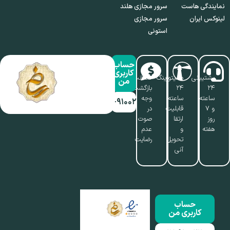
نمایندگی هاست
سرور مجازی هلند
لینوکس ایران
سرور مجازی
استونی
حساب
کاربری
پشتیبانی
مانیتورینگ
ضمانت
من
۲۴
۲۴
بازگشت
ساعته
ساعته،
وجه
۰۱۷-۹۱۰۰۲۱۱۰
و ۷
قابلیت
در
روز
ارتقا
صوت
هفته
و
عدم
تحویل
رضایت
آنی
حساب
کاربری من