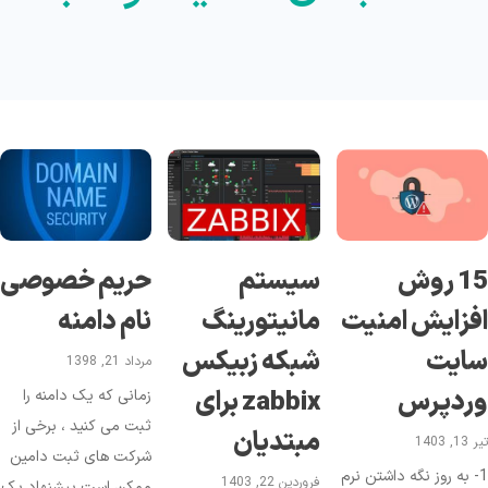
15 روش
سیستم
حریم خصوصی
فزایش امنیت
مانیتورینگ
نام دامنه
ایت
شبکه زبیکس
مرداد 21, 1398
ردپرس
zabbix برای
زمانی که یک دامنه را
ثبت می کنید ، برخی از
مبتدیان
1, 1403
شرکت های ثبت دامین
1- به روز نگه داشتن نرم
فروردین 22, 1403
ممکن است پیشنهاد یک