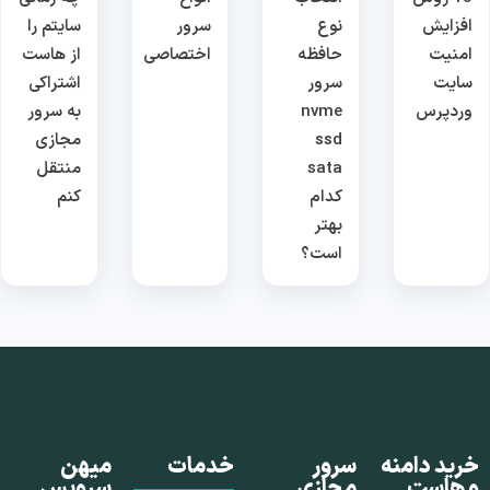
افزایش
نوع
سرور
سایتم را
امنیت
حافظه
اختصاصی
از هاست
سایت
سرور
اشتراکی
وردپرس
nvme
به سرور
ssd
مجازی
sata
منتقل
کدام
کنم
بهتر
است؟
خرید دامنه
سرور
خدمات
میهن
و هاست
مجازی
سرویس