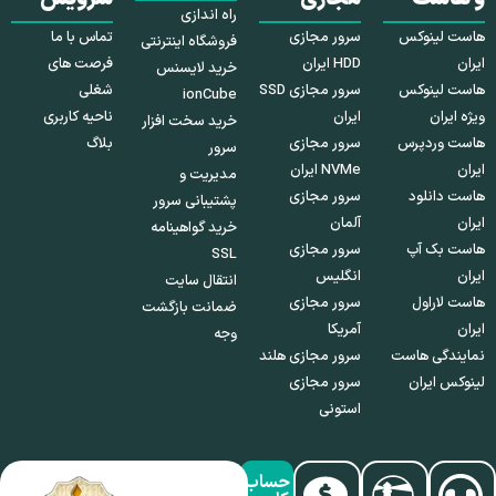
راه اندازی
هاست لینوکس
سرور مجازی
تماس با ما
فروشگاه اینترنتی
ایران
HDD ایران
فرصت های
خرید لایسنس
هاست لینوکس
سرور مجازی SSD
شغلی
ionCube
ویژه ایران
ایران
ناحیه کاربری
خرید سخت افزار
هاست وردپرس
سرور مجازی
بلاگ
سرور
ایران
NVMe ایران
مدیریت و
هاست دانلود
سرور مجازی
پشتیبانی سرور
ایران
آلمان
خرید گواهینامه
هاست بک آپ
سرور مجازی
SSL
ایران
انگلیس
انتقال سایت
هاست لاراول
سرور مجازی
ضمانت بازگشت
ایران
آمریکا
وجه
نمایندگی هاست
سرور مجازی هلند
لینوکس ایران
سرور مجازی
استونی
حساب