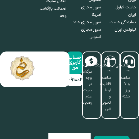
انتقال سایت
هاست لاراول
سرور مجازی
ضمانت بازگشت
ایران
آمریکا
وجه
نمایندگی هاست
سرور مجازی هلند
لینوکس ایران
سرور مجازی
استونی
حساب
کاربری
پشتیبانی
مانیتورینگ
ضمانت
من
۲۴
۲۴
بازگشت
ساعته
ساعته،
وجه
۰۱۷-۹۱۰۰۲۱۱۰
و ۷
قابلیت
در
روز
ارتقا
صوت
هفته
و
عدم
تحویل
رضایت
آنی