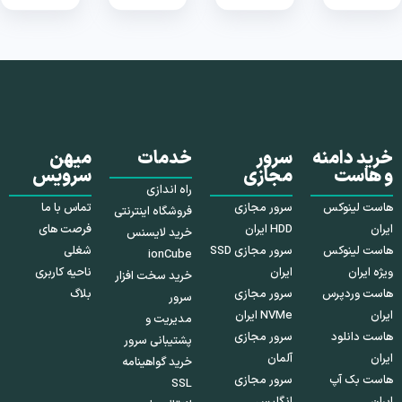
خرید دامنه
سرور
خدمات
میهن
و هاست
مجازی
سرویس
راه اندازی
هاست لینوکس
سرور مجازی
تماس با ما
فروشگاه اینترنتی
ایران
HDD ایران
فرصت های
خرید لایسنس
هاست لینوکس
سرور مجازی SSD
شغلی
ionCube
ویژه ایران
ایران
ناحیه کاربری
خرید سخت افزار
هاست وردپرس
سرور مجازی
بلاگ
سرور
ایران
NVMe ایران
مدیریت و
هاست دانلود
سرور مجازی
پشتیبانی سرور
ایران
آلمان
خرید گواهینامه
هاست بک آپ
سرور مجازی
SSL
ایران
انگلیس