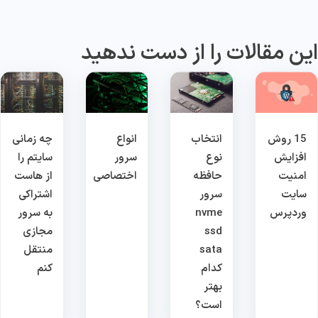
ین مقالات را از دست ندهید
15 روش
انتخاب
انواع
چه زمانی
افزایش
نوع
سرور
سایتم را
امنیت
حافظه
اختصاصی
از هاست
سایت
سرور
اشتراکی
وردپرس
nvme
به سرور
ssd
مجازی
sata
منتقل
کدام
کنم
بهتر
است؟