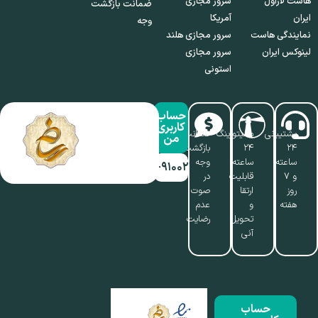
هاست لاراول
سرور مجازی
ضمانت بازگشت
ایران
آمریکا
وجه
نمایندگی هاست
سرور مجازی هلند
لینوکس ایران
سرور مجازی
استونی
حساب
کاربری
پشتیبانی
مانیتورینگ
ضمانت
من
۲۴
۲۴
بازگشت
ساعته
ساعته،
وجه
۰۱۷-۹۱۰۰۲۱۱۰
و ۷
قابلیت
در
روز
ارتقا
صوت
هفته
و
عدم
تحویل
رضایت
آنی
حساب