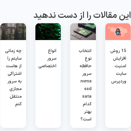
ین مقالات را از دست ندهید
15 روش
انتخاب
انواع
چه زمانی
افزایش
نوع
سرور
سایتم را
امنیت
حافظه
اختصاصی
از هاست
سایت
سرور
اشتراکی
وردپرس
nvme
به سرور
ssd
مجازی
sata
منتقل
کدام
کنم
بهتر
است؟