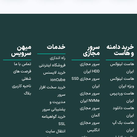
خرید دامنه
سرور
خدمات
میهن
و هاست
مجازی
سرویس
راه اندازی
هاست لینوکس
سرور مجازی
تماس با ما
فروشگاه اینترنتی
ایران
HDD ایران
فرصت های
خرید لایسنس
هاست لینوکس
سرور مجازی SSD
شغلی
ionCube
ویژه ایران
ایران
ناحیه کاربری
خرید سخت افزار
هاست وردپرس
سرور مجازی
بلاگ
سرور
ایران
NVMe ایران
مدیریت و
هاست دانلود
سرور مجازی
پشتیبانی سرور
ایران
آلمان
خرید گواهینامه
هاست بک آپ
سرور مجازی
SSL
ایران
انگلیس
انتقال سایت