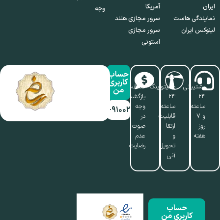
ایران
آمریکا
وجه
نمایندگی هاست
سرور مجازی هلند
لینوکس ایران
سرور مجازی
استونی
حساب
کاربری
پشتیبانی
مانیتورینگ
ضمانت
من
۲۴
۲۴
بازگشت
ساعته
ساعته،
وجه
۰۱۷-۹۱۰۰۲۱۱۰
و ۷
قابلیت
در
روز
ارتقا
صوت
هفته
و
عدم
تحویل
رضایت
آنی
حساب
کاربری من