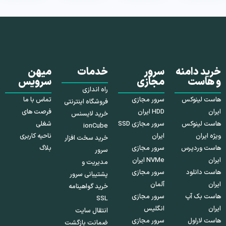
خرید دامنه
سرور
خدمات
میهن
و هاست
مجازی
سرویس
راه اندازی
هاست لینوکس
سرور مجازی
تماس با ما
فروشگاه اینترنتی
ایران
HDD ایران
فرصت های
خرید لایسنس
هاست لینوکس
سرور مجازی SSD
شغلی
ionCube
ویژه ایران
ایران
ناحیه کاربری
خرید سخت افزار
هاست وردپرس
سرور مجازی
بلاگ
سرور
ایران
NVMe ایران
مدیریت و
هاست دانلود
سرور مجازی
پشتیبانی سرور
ایران
آلمان
خرید گواهینامه
هاست بک آپ
سرور مجازی
SSL
ایران
انگلیس
انتقال سایت
هاست لاراول
سرور مجازی
ضمانت بازگشت