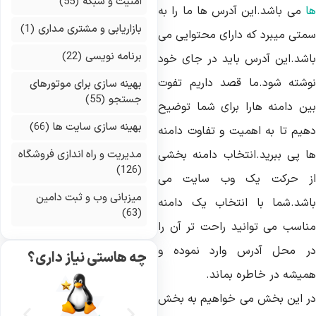
امنیت و شبکه
(55)
ا
می باشد.این آدرس ها ما را به
بازاریابی و مشتری مداری
(1)
متی میبرد که دارای محتوایی می
برنامه نویسی
(22)
اشد.این آدرس باید در جای خود
وشته شود.ما قصد داریم تفوت
بهینه سازی برای موتورهای
جستجو
(55)
ین دامنه هارا برای شما توضیح
بهینه سازی سایت ها
(66)
هیم تا به اهمیت و تفاوت دامنه
ا پی ببرید.انتخاب دامنه بخشی
مدیریت و راه اندازی فروشگاه
(126)
ز حرکت یک وب سایت می
میزبانی وب و ثبت دامین
اشد.شما با انتخاب یک دامنه
(63)
ناسب می توانید راحت تر آن را
ر محل آدرس وارد نموده و
چه هاستی نیاز داری؟
میشه در خاطره بماند.
ر این بخش می خواهیم به بخش