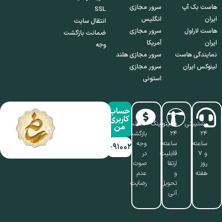
هاست بک آپ
سرور مجازی
SSL
ایران
انگلیس
انتقال سایت
هاست لاراول
سرور مجازی
ضمانت بازگشت
ایران
آمریکا
وجه
نمایندگی هاست
سرور مجازی هلند
لینوکس ایران
سرور مجازی
استونی
حساب
کاربری
پشتیبانی
مانیتورینگ
ضمانت
من
۲۴
۲۴
بازگشت
ساعته
ساعته،
وجه
۰۱۷-۹۱۰۰۲۱۱۰
و ۷
قابلیت
در
روز
ارتقا
صوت
هفته
و
عدم
تحویل
رضایت
آنی