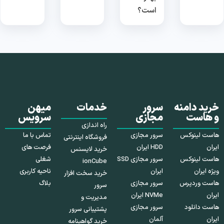
است؟
خرید دامنه
سرور
خدمات
میهن
و هاست
مجازی
سرویس
راه اندازی
هاست لینوکس
سرور مجازی
تماس با ما
فروشگاه اینترنتی
ایران
HDD ایران
فرصت های
خرید لایسنس
هاست لینوکس
سرور مجازی SSD
شغلی
ionCube
ویژه ایران
ایران
ناحیه کاربری
خرید سخت افزار
هاست وردپرس
سرور مجازی
بلاگ
سرور
ایران
NVMe ایران
مدیریت و
هاست دانلود
سرور مجازی
پشتیبانی سرور
ایران
آلمان
خرید گواهینامه