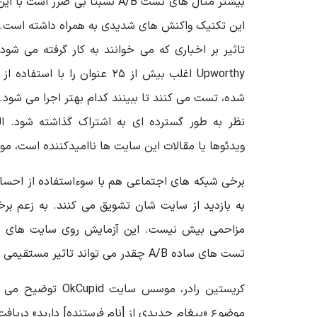
بیشتر مثال های تست A/B نسبتا بی ض
Upworthy اغلب بیش از ۲۵ عنوان را 
شده، تست می کنند تا ببینند کدام بهتر اجرا می شود
نظر به طور گسترده ای به اشتراک گذاشته شود. ال
ویدئوها یا مقالات این سایت ها ناامیدکننده است، مور
برخی شبکه های اجتماعی هم با سوءاستفاده از احساسات
تست های ساده A/B چقدر می تواند تاثیر مستقیمی بر زندگی شما داشته باشد.
کریستین رادر، موسس سا
موضوع «پیغام جدیدی از [نام فرستنده] دارید» دریافت