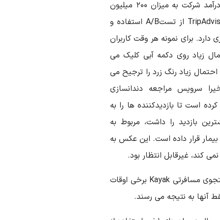
افراد بیشتری روی لینک ها کلیک کنند که در نتیجه درآمد شرکت به میزان ۲۰۰ میلیون
دلار افزایش می یابد. همین طور سایت مسافرتی TripAdvisor از تستA/B استفاده و
دارد. برای نمونه هر وقت کاربران
TripAdvis برسند، به احتمال زیاد روی دکمه آبی کلیک می
 اما کاربران دیگر با ورود به سایت TripAdvisorبه احتمال زیاد رنگ زرد را ترجیح می
یرا سرویس مراجعه دندانسازی
آزمایش کرده است تا بازدیدکننده ها را به
رین بازدید را داشت، مربوط به
بیمار قرار داده است. این عکس به
می کند، غیرقابل انتظار بود.
به قول استوارت اولم، مهندس ارشد سایت موتور جستجوی مسافرتی Kayak برخی اوقات