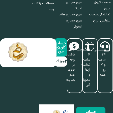
هاست لاراول
سرور مجازی
ضمانت بازگشت
ایران
آمریکا
وجه
نمایندگی هاست
سرور مجازی هلند
لینوکس ایران
سرور مجازی
استونی
حساب
کاربری
پشتیبانی
مانیتورینگ
ضمانت
من
۲۴
۲۴
بازگشت
ساعته
ساعته،
وجه
۰۱۷-۹۱۰۰۲۱۱۰
و ۷
قابلیت
در
روز
ارتقا
صوت
هفته
و
عدم
تحویل
رضایت
آنی
حساب