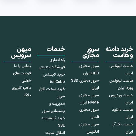
خرید دامنه
سرور
خدمات
میهن
و هاست
مجازی
سرویس
راه اندازی
هاست لینوکس
سرور مجازی
تماس با ما
فروشگاه اینترنتی
ایران
HDD ایران
فرصت های
خرید لایسنس
هاست لینوکس
سرور مجازی SSD
شغلی
ionCube
ویژه ایران
ایران
ناحیه کاربری
خرید سخت افزار
هاست وردپرس
سرور مجازی
بلاگ
سرور
ایران
NVMe ایران
مدیریت و
هاست دانلود
سرور مجازی
پشتیبانی سرور
ایران
آلمان
خرید گواهینامه
هاست بک آپ
سرور مجازی
SSL
ایران
انگلیس
انتقال سایت