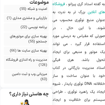
موضوعات
 گفته استاد گری پیزانو ،
فروشگاه
امنیت و شبکه
(55)
ای آنلاین
بزرگ تر به ندرت به
بازاریابی و مشتری مداری
(1)
نوان منبع نوآوری محسوب می
برنامه نویسی
(22)
وند. با این حال ، در
ورتی که مقیاس به درستی مورد
بهینه سازی برای موتورهای
جستجو
(55)
ستفاده قرار گیرد ، می تواند
بهینه سازی سایت ها
(66)
ک موتور و منبعی برای ایجاد
حول باشد. هری فیگی
مدیریت و راه اندازی فروشگاه
(126)
ستاد مدیریت بازرگانی در کتاب
میزبانی وب و ثبت دامین
ود با عنوان ساخت و ساز
(63)
خلاقانه: DNA نوآوری پایدار ، شیوه
یجاد یک راهبرد نوآوری ، طراحی
چه هاستی نیاز داری؟
یستم برای خلاقیت و ایجاد