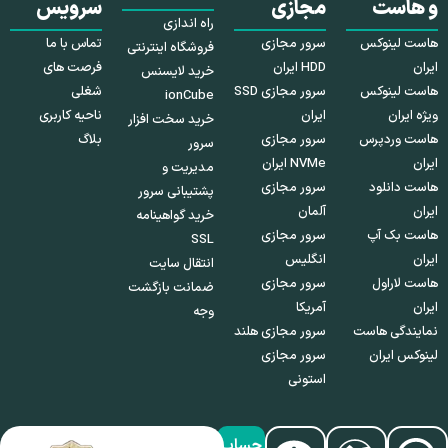
و هاست
مجازی
سرویس
راه اندازی
هاست لینوکس
سرور مجازی
تماس با ما
فروشگاه اینترنتی
ایران
HDD ایران
فرصت های
خرید لایسنس
هاست لینوکس
سرور مجازی SSD
شغلی
ionCube
ویژه ایران
ایران
ناحیه کاربری
خرید سخت افزار
هاست وردپرس
سرور مجازی
بلاگ
سرور
ایران
NVMe ایران
مدیریت و
هاست دانلود
سرور مجازی
پشتیبانی سرور
ایران
آلمان
خرید گواهینامه
هاست بک آپ
سرور مجازی
SSL
ایران
انگلیس
انتقال سایت
هاست لاراول
سرور مجازی
ضمانت بازگشت
ایران
آمریکا
وجه
نمایندگی هاست
سرور مجازی هلند
لینوکس ایران
سرور مجازی
استونی
حساب