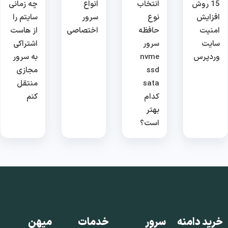
15 روش
انتخاب
انواع
چه زمانی
افزایش
نوع
سرور
سایتم را
امنیت
حافظه
اختصاصی
از هاست
سایت
سرور
اشتراکی
وردپرس
nvme
به سرور
ssd
مجازی
sata
منتقل
کدام
کنم
بهتر
است؟
خرید دامنه
سرور
خدمات
میهن