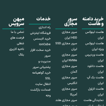
خرید دامنه
سرور
خدمات
میهن
و هاست
مجازی
سرویس
راه اندازی
هاست لینوکس
سرور مجازی
تماس با ما
فروشگاه اینترنتی
ایران
HDD ایران
فرصت های
خرید لایسنس
هاست لینوکس
سرور مجازی SSD
شغلی
ionCube
ویژه ایران
ایران
ناحیه کاربری
خرید سخت افزار
هاست وردپرس
سرور مجازی
بلاگ
سرور
ایران
NVMe ایران
مدیریت و
هاست دانلود
سرور مجازی
پشتیبانی سرور
ایران
آلمان
خرید گواهینامه
هاست بک آپ
سرور مجازی
SSL
ایران
انگلیس
انتقال سایت
هاست لاراول
سرور مجازی
ضمانت بازگشت
ایران
آمریکا
وجه
نمایندگی هاست
سرور مجازی هلند
لینوکس ایران
سرور مجازی