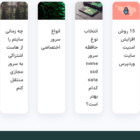
15 روش
انتخاب
انواع
چه زمانی
افزایش
نوع
سرور
سایتم را
امنیت
حافظه
اختصاصی
از هاست
سایت
سرور
اشتراکی
وردپرس
nvme
به سرور
ssd
مجازی
sata
منتقل
کدام
کنم
بهتر
است؟