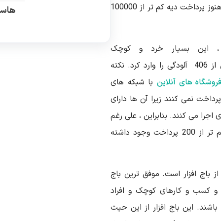
تلکام اسپانیا و شرکت های گاز را مورد حمله قرار داد. هنوز پرداخت دیه کم تر از 100000
هاست
 ، این بسیار خرد و کوچک
است. کریپتووال خسارت 325 میلیون دلار را با بیش از 406 آلودگی را وارد کرد. نکته
روشگاه های آنلاین
با شبکه های
رداخت نمی کنند زیرا آن ها دارای
 اجرا می کنند. بنابراین ، علی رغم
بیش از 200000 آلودگی و حمله در سرتاسر دنیا ، کم تر از 200 پرداخت وجود داشته
ز باج افزار است. موفق ترین باج
 و کسب و کارهای کوچک و افراد
اشند. این باج افزار از این حیث