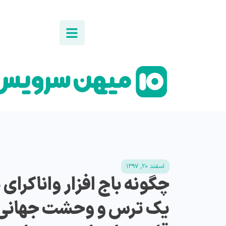
اسفند ۲۰, ۱۳۹۷
چگونه باج افزار واناکرا
یک ترس و وحشت جهانی ش