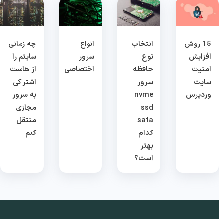
15 روش
انتخاب
انواع
چه زمانی
افزایش
نوع
سرور
سایتم را
امنیت
حافظه
اختصاصی
از هاست
سایت
سرور
اشتراکی
وردپرس
nvme
به سرور
ssd
مجازی
sata
منتقل
کدام
کنم
بهتر
است؟