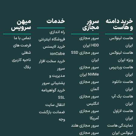
خرید دامنه
سرور
خدمات
میهن
و هاست
مجازی
سرویس
راه اندازی
هاست لینوکس
سرور مجازی
تماس با ما
فروشگاه اینترنتی
ایران
HDD ایران
فرصت های
خرید لایسنس
هاست لینوکس
سرور مجازی SSD
شغلی
ionCube
ویژه ایران
ایران
ناحیه کاربری
خرید سخت افزار
هاست وردپرس
سرور مجازی
بلاگ
سرور
ایران
NVMe ایران
مدیریت و
هاست دانلود
سرور مجازی
پشتیبانی سرور
ایران
آلمان
خرید گواهینامه
هاست بک آپ
سرور مجازی
SSL
ایران
انگلیس
انتقال سایت
هاست لاراول
سرور مجازی
ضمانت بازگشت
ایران
آمریکا
وجه
نمایندگی هاست
سرور مجازی هلند
لینوکس ایران
سرور مجازی