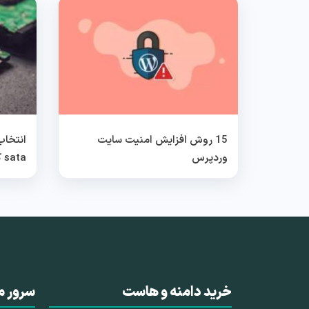
15 روش افزایش امنیت سایت
وردپرس
sata کدام بهتر است؟
خرید دامنه و هاست
سرور م