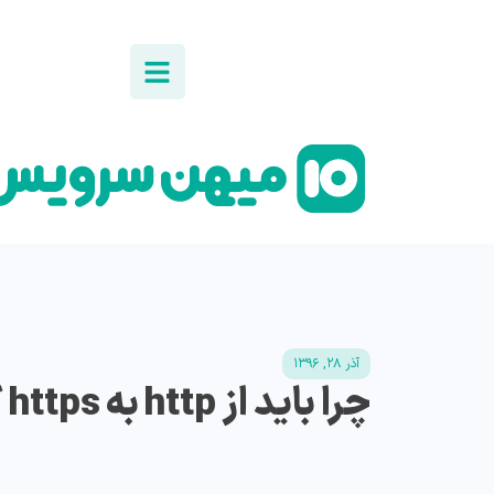
آذر ۲۸, ۱۳۹۶
چرا باید از http به https کوچ کنیم