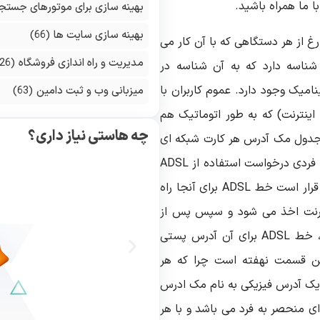
ا ما همراه باشید.
بهینه سازی برای موتورهای جستج
بهینه سازی سایت ها
(66)
غ از هر دستگاهی که با آن کار می
مدیریت و راه اندازی فروشگاه
(126)
 شناسه دارد که به آن شناسه در
 داینامیک وجود دارد. عموم کاربران با
میزبانی وب و ثبت دامین
(63)
کت ارائه دهنده اینترنت) که به طور اتوماتیک هم
چه هاستی نیاز داری؟
 جدول مک آدرس هر کارت شبکه ای
نزد ISP مربوطه نگهداری می شود. در واقع هنگامی که فردی درخواست استفاده از ADSL
شرکتی می نماید؛ ابتدا مشخصات هویتی و آدرسی که قرار است خط ADSL برای آنجا راه
ینترنت اخذ می شود و سپس پس از
انجام تنظیمات مودم منطبق با زیرساخت آن شرکت، خط ADSL برای آن آدرس پستی
ن قسمت نهفته است چرا که هر
یک آدرس فیزیکی به نام مک ادرس
ای منحصر به فرد می باشد و با هر