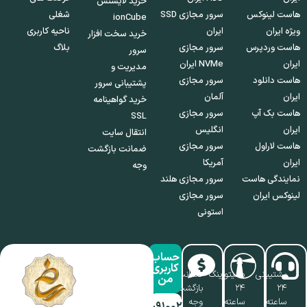
خرید لایسنس
هاست لینوکس
سرور مجازی SSD
شغلی
ionCube
ویژه ایران
ایران
ناحیه کاربری
خرید سخت افزار
هاست وردپرس
سرور مجازی
بلاگ
سرور
ایران
NVMe ایران
مدیریت و
هاست دانلود
سرور مجازی
پشتیبانی سرور
ایران
آلمان
خرید گواهینامه
هاست بک آپ
سرور مجازی
SSL
ایران
انگلیس
انتقال سایت
هاست لاراول
سرور مجازی
ضمانت بازگشت
ایران
آمریکا
وجه
نمایندگی هاست
سرور مجازی هلند
لینوکس ایران
سرور مجازی
استونی
حساب
کاربری
پشتیبانی
مانیتورینگ
ضمانت
من
۲۴
۲۴
بازگشت
ساعته
ساعته،
وجه
۰۱۷-۹۱۰۰۲۱۱۰