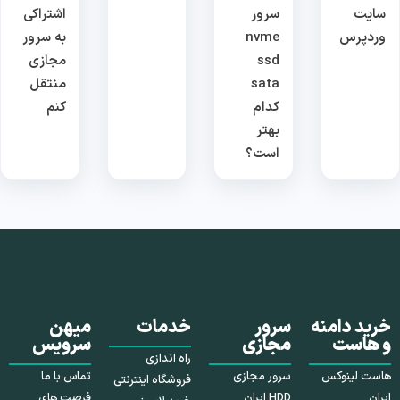
سایت
سرور
اشتراکی
وردپرس
nvme
به سرور
ssd
مجازی
sata
منتقل
کدام
کنم
بهتر
است؟
خرید دامنه
سرور
خدمات
میهن
و هاست
مجازی
سرویس
راه اندازی
هاست لینوکس
سرور مجازی
تماس با ما
فروشگاه اینترنتی
ایران
HDD ایران
فرصت های