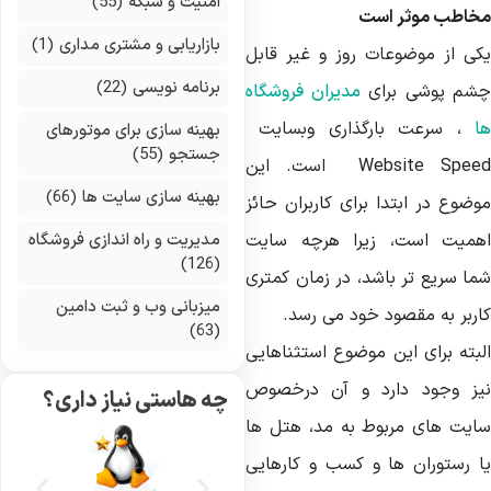
امنیت و شبکه
(55)
خاطب موثر است
بازاریابی و مشتری مداری
(1)
کی از موضوعات روز و غیر قابل
برنامه نویسی
(22)
شم پوشی برای
مدیران فروشگاه
ا
، سرعت بارگذاری وبسایت 
بهینه سازی برای موتورهای
جستجو
(55)
Website Speed  است. این
بهینه سازی سایت ها
(66)
وضوع در ابتدا برای کاربران حائز
همیت است، زیرا هرچه سایت
مدیریت و راه اندازی فروشگاه
(126)
ما سریع تر باشد، در زمان کمتری
میزبانی وب و ثبت دامین
اربر به مقصود خود می رسد.
(63)
لبته برای این موضوع استثناهایی
یز وجود دارد و آن درخصوص
چه هاستی نیاز داری؟
ایت های مربوط به مد، هتل ها
ا رستوران ها و کسب و کارهایی