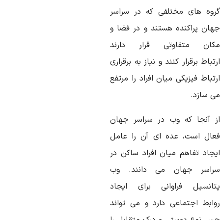
روه
های
مختلفی
که
در
سراسر
هان
پراکنده
هستند
و
در
فضا
و
کان
متفاوتی
قرار
دارند
تباط
برقرار
کنند
و
نیاز
به
برقراری
تباط
فیزیکی
میان
افراد
را
مرتفع
ی
سازد
.
آنجا
که
وب
در
سراسر
جهان
عال
است،
عده
ای
آن
را
عامل
جاد
تفاهم
میان
افراد
ساکن
در
راسر
جهان
می
دانند
.
وب
تانسیل
فراوانی
برای
ایجاد
ابط
اجتماعی
دارد
و
می
تواند