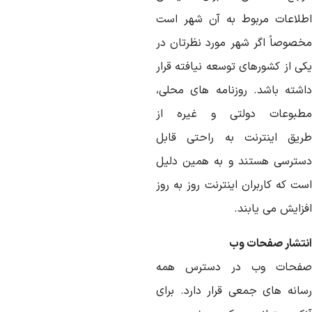
طلاعات
مربوط
به
آن
شهر
است
خصوصاً
اگر
شهر
مورد
نظرتان
در
کی
از
کشورهای
توسعه
نیافته
قرار
اشته
باشد
.
روزنامه
های
محلی،
طبوعات
دولتی
و
غیره
از
ریق
اینترنت
به
راحتی
قابل
سترسی
هستند
و
به
همین
دلیل
ست
که
کاربران
اینترنت
روز
به
روز
فزایش
می
یابند
.
تشار
صفحات
وب
فحات
وب
در
دسترس
همه
انه
های
جمعی
قرار
دارد
.
برای