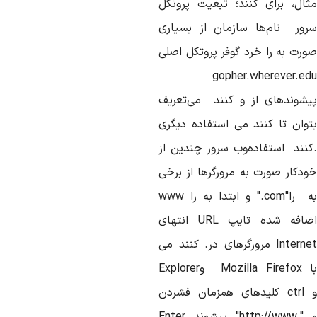
ثال،
برای
کنند؛
تبعیت
پروتکل
رور
نام
ها
سازمان
از
بسیاری
ورت
به
را
خرد
گوفر
پروتکل
اصلی
gopher.wherever.ed
یشوندهای
از
و
کنند
می
تعریف
وان
تا
کنند
می
استفاده
دیگری
نند
استفاده
وب
سرور
چندین
از
ودکار
صورت
به
مرورگرها
از
برخی
را
".com"
و
ابتدا
به
را
www
ضافه
شده
تایپ
URL
انتهای
Interne
مرورگرهای
در
.
کنند
می
Mozilla Firefox
و
Explorer
ctrl
کلیدهای
همزمان
فشردن