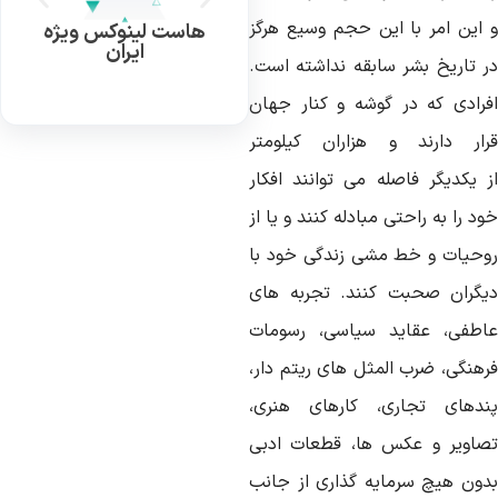
این
امر
با
این
حجم
وسیع
هرگز
هاست لینوکس ویژه
ایران
تاریخ
بشر
سابقه
نداشته
است
.
رادی
که
در
گوشه
و
کنار
جهان
ار
دارند
و
هزاران
کیلومتر
یکدیگر
فاصله
می
توانند
افکار
ود
را
به
راحتی
مبادله
کنند
و
یا
از
وحیات
و
خط
مشی
زندگی
خود
با
یگران
صحبت
کنند
.
تجربه
های
اطفی،
عقاید
سیاسی،
رسومات
رهنگی،
ضرب
المثل
های
ریتم
دار،
ندهای
تجاری،
کارهای
هنری،
صاویر
و
عکس
ها،
قطعات
ادبی
دون
هیچ
سرمایه
گذاری
از
جانب