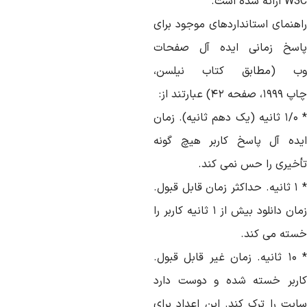
W3
ارائه
شده
است
.
اهنمای
استانداردهای
موجود
برای
اسخ
زمانی
ایده
آل
صفحات
ب
(
مطابق
کتاب
نیلسن،
اپ
۱۹۹۹
،
صفحه
۴۲)
عبارتند
از
:
* 
ثانیه
(
یک
دهم
ثانیه
).
زمان
ده
آل
پاسخ
کاربر
هیچ
گونه
أخیری
را حس
نمی
کند
.
*
ثانیه
.
حداکثر
زمان
قابل
قبول
.
مان
دانلود
بیش
از
۱
ثانیه
کاربر
را
سته
می
کند
.
* 
ثانیه
.
زمان
غیر
قابل
قبول
.
ربر
خسته
شده
و
دوست
دارد
ایت
را
ترک کند
.
این
اعداد
برای