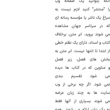
که
بتوانید
یک صفحه
وب
"
منتشر
"
کنید
لازم
نیست
به
راغ
یک
ناشر
یا
مؤسسه
رسانه
ای
ه
در
سرتاسر
جهان
مشاهده
ی
شوند
بروید
.
ابر
متن،
برخلاف
تاب
و
اسناد،
دارای
یک
نظم
خطی
ابتدا
تا
انتها
نیست
.
ابر
متن
به
خش
های
فصل،
زیر
فصل
ناوین
که
در
کتاب
ها
دیده
ی
شود
تقسیم
بندی
می
شود
.
اگر
چه
برخی
از
وب
ایت
ها
به
چند
زبان
عرضه
ی
شوند
بسیاری
از
آنها
فقط
یک
زبان
ارائه
می
شوند
.
همه