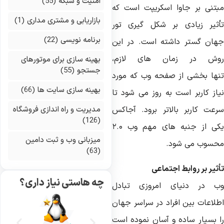
امنیت و شبکه
(55)
بتنی
بر
جاوا
اسکریپت
است
که
بازاریابی و مشتری مداری
(1)
ثیر
زیادی بر
شکل
گیری
تور
برنامه نویسی
(22)
هان
گستر
داشته
است
.
در
این
وش
در
زمان
های
لازم،
بهینه سازی برای موتورهای
جستجو
(55)
ها
بخشی
از
صفحه
وب
که
مورد
بهینه سازی سایت ها
(66)
از
کاربر
است
به
روز
می
شود
تا
رعت
کاربر
بالاتر
برود
.
آجاکس
مدیریت و راه اندازی فروشگاه
(126)
کی
از
جنبه
های
مهم
وب
۲.۰
میزبانی وب و ثبت دامین
حسوب
می
شود
.
(63)
ثیر
بر
روابط
اجتماعی
چه هاستی نیاز داری؟
ب
در
دنیای
امروزی
تبادل
طلاعات
بین
افراد
در
سراسر
جهان
بسیار
ساده
و
آسان
نموده
است