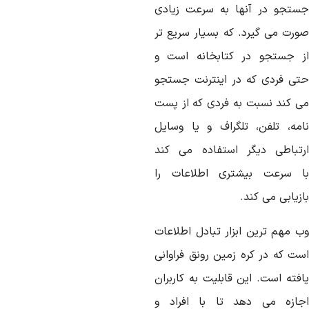
ستجو
در
آنها
به
سرعت
زیادی
ورت
می
گیرد
.
که
بسیار
سریع
تر
جستجو
در
کتابخانه
است
و
تی
فردی
که
در
اینترنت
جستجو
ی
کند
نسبت
به
فردی
که
از
پست
مه،
تلفن،
تلگراف
و
یا
وسایل
رتباطی
دیگر
استفاده
می
کند
سرعت
بیشتری
اطلاعات
را
زیابی
می
کند
.
ب
مهم
ترین
ابزار
تبادل
اطلاعات
ست
که
در
کره
زمین
رونق
فراوانی
افته است
.
این
قابلیت
به
کاربران
ازه
می
دهد
تا
با
افراد
و