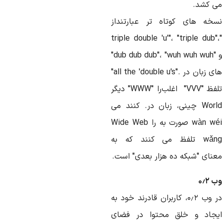
ی
کشد
.
سخه
های
کوتاه
تر
عبارتنداز
،
"triple dub"
"dub dub dub"
،
"wuh wuh wuh
ای
زبان
در
"all the 'double u's".
لفظ
"VVV"
اغلب
را
"WWW"
دیگر
Worl
چینی،
زبان
در
.
کنند
می
wàn wé
صورت
به
را
Wide Web
wǎn
تلفظ
می
کنند
که
به
عنای
"
شبکه
ده
هزار
بعدی
"
است
.
ب
۲
٫
۰
ر
وب
۲
٫
۰
،
کاربران
قادرند
خود
به
جاد
و
خلق
محتوا
در
فضای