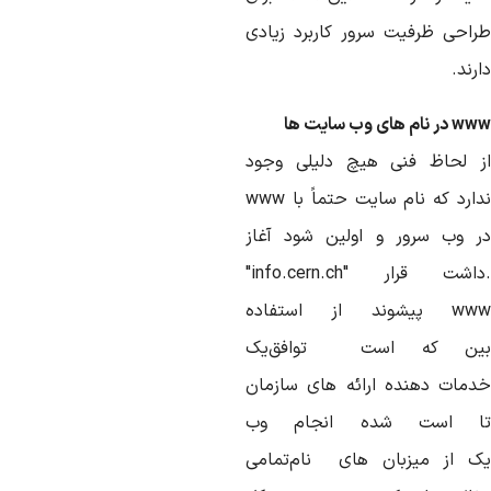
راحی
ظرفیت
سرور
کاربرد
زیادی
رند
.
ww
در
نام
های
وب
سایت
ها
لحاظ
فنی
هیچ
دلیلی
وجود
ارد
که
نام
سایت
حتماً
با
www
وب
سرور
و اولین
شود
آغاز
اشت
قرار
"info.cern.ch"
ww
پیشوند
از
استفاده
ین
که
است
توافق
یک
دمات
دهنده
ارائه
های
سازمان
است
شده
انجام
وب
ک
از
میزبان
های
نام
تمامی