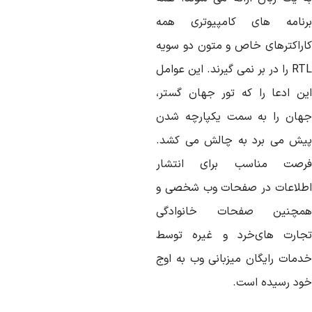
نامه
های
کامپیوتری
همه
راکترهای
خاص
و
متون
دو
سویه
RT
را
در
بر
نمی
گیرند
.
این
عوامل
ین
ادعا
را
که
تور
جهان
گستر،
هان
را
به
سمت
یکپارچه
شدن
یش
می
برد
به
چالش
می
کشد
.
رصت
مناسب
برای
انتشار
طلاعات
در
صفحات
وب
شخصی
و
مچنین
صفحات
خانوادگی
جارت
های
خرد
و
غیره
توسط
دمات
رایگان
میزبانی
وب
به
اوج
ود
رسیده
است
.