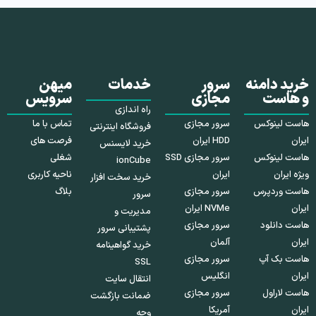
خرید دامنه
سرور
خدمات
میهن
و هاست
مجازی
سرویس
راه اندازی
هاست لینوکس
سرور مجازی
تماس با ما
فروشگاه اینترنتی
ایران
HDD ایران
فرصت های
خرید لایسنس
هاست لینوکس
سرور مجازی SSD
شغلی
ionCube
ویژه ایران
ایران
ناحیه کاربری
خرید سخت افزار
هاست وردپرس
سرور مجازی
بلاگ
سرور
ایران
NVMe ایران
مدیریت و
هاست دانلود
سرور مجازی
پشتیبانی سرور
ایران
آلمان
خرید گواهینامه
هاست بک آپ
سرور مجازی
SSL
ایران
انگلیس
انتقال سایت
هاست لاراول
سرور مجازی
ضمانت بازگشت
ایران
آمریکا
وجه