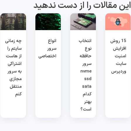
ین مقالات را از دست ندهید
15 روش
انتخاب
انواع
چه زمانی
افزایش
نوع
سرور
سایتم را
امنیت
حافظه
اختصاصی
از هاست
سایت
سرور
اشتراکی
وردپرس
nvme
به سرور
ssd
مجازی
sata
منتقل
کدام
کنم
بهتر
است؟