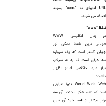
"http://www."
پیشوند
Enter
UR
انتهای
به
"com."
پسوند
ضافه
می
شوند
.
لفظ
"www"
زبان
انگلیسی،
WWW
ولانی
ترین
تلفظ
ممکن
تور
هان
گستر
است
که
یک سرواژه
ه
حرفی
است
که
به
نه
سیلاب
از
دارد
.
داگلاس
آدامز
اظهار
اشت
:
World Wide We
تنها
عبارتی
ست
که
تلفظ
شکل
مختصر
آن
سه
ابر
بیشتر
از تلفظ
خود
آن
طول