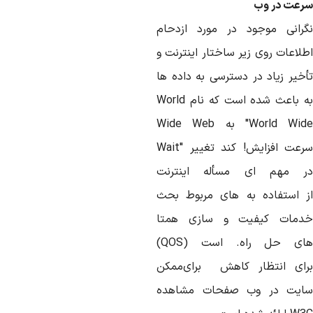
رعت
در
وب
رانی
موجود
در
مورد
ازدحام
طلاعات
روی
زیر
ساختار
اینترنت
و
خیر
زیاد
در
دسترسی
به
داده
ها
باعث
شده
است
که
نام
World
"World Wid
به
Wide Web
رعت
افزایش
!
کند
تغییر
Wait"
ر
مهم
ای
مسأله
اینترنت
استفاده
به
های مربوط
بحث
دمات
کیفیت
و
سازی
همتا
ای
حل
راه
.
است
(QOS)
ای
انتظار
کاهش
برای
ممکن
ایت
در
وب
صفحات
مشاهده