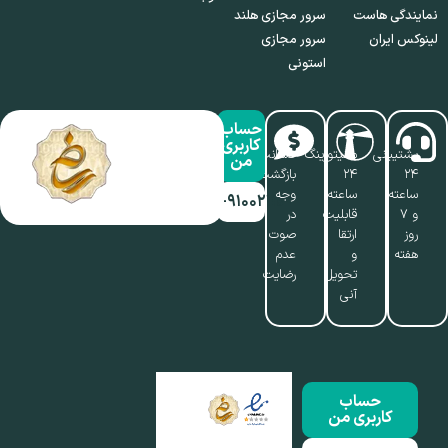
نمایندگی هاست
سرور مجازی هلند
لینوکس ایران
سرور مجازی
استونی
حساب
کاربری
پشتیبانی
مانیتورینگ
ضمانت
من
۲۴
۲۴
بازگشت
ساعته
ساعته،
وجه
۰۱۷-۹۱۰۰۲۱۱۰
و ۷
قابلیت
در
روز
ارتقا
صوت
هفته
و
عدم
تحویل
رضایت
آنی
حساب
کاربری من