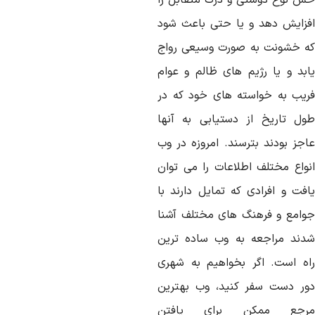
س
نوع
دوستی
و
درک
متقابل
را
فزایش
دهد
و
یا
حتی
باعث
شو
د
ه
خشونت
به
صورت
وسیعی
رواج
بد
و
یا
رژیم
های
ظالم
و
عوام
ریب
به
خواسته
های
خود
که
در
ول
تاریخ
از
دستیابی
به
آنها
اجز
بودند
بترسند
.
امروزه
در
وب
واع
مختلف
اطلاعات
را
می
توان
افت
و
افرادی
که
تمایل
دارند
با
وامع
و
فرهنگ
های
مختلف
آشنا
دند
مراجعه
به
وب
ساده
ترین
ه
است
.
اگر
بخواهیم
به
شهری
ر
دست
سفر
کنید،
وب
بهترین
رجع
ممکن
برای
یافتن