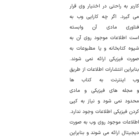
ربر
به
راحتی
در
اختیار
وی
قرار
ی
گیرد
.
اگر
چه
کارایی
وب
به
اوری
مادی
آن
وابسته
ست
اطلاعات
موجود
روی
آن
به
یوه
کتابخانه
و
یا
مطبوعات
به
ورت
فیزیکی
ارائه
نمی
شوند
.
ابراین
انتشارات
اطلاعات
از
طریق
ب
اینترنت
به
کتاب
ها
جله
های
فیزیکی
و
مادی
حدود
نمی
شود
و
نیاز
به
کپی
ردن
فیزیکی
اطلاعات
وجود
ندارد
.
طلاعات
موجود
روی
وب
به
صورت
یجیتال
ارائه
می
شوند
و
بنابراین