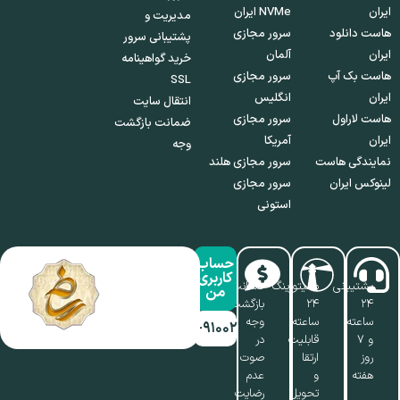
ایران
NVMe ایران
مدیریت و
هاست دانلود
سرور مجازی
پشتیبانی سرور
ایران
آلمان
خرید گواهینامه
هاست بک آپ
سرور مجازی
SSL
ایران
انگلیس
انتقال سایت
هاست لاراول
سرور مجازی
ضمانت بازگشت
ایران
آمریکا
وجه
نمایندگی هاست
سرور مجازی هلند
لینوکس ایران
سرور مجازی
استونی
حساب
کاربری
پشتیبانی
مانیتورینگ
ضمانت
من
۲۴
۲۴
بازگشت
ساعته
ساعته،
وجه
۰۱۷-۹۱۰۰۲۱۱۰
و ۷
قابلیت
در
روز
ارتقا
صوت
هفته
و
عدم
تحویل
رضایت