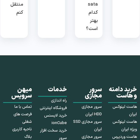
sata
منتقل
کدام
کنم
بهتر
است؟
خرید دامنه
سرور
خدمات
میهن
و هاست
مجازی
سرویس
راه اندازی
هاست لینوکس
سرور مجازی
تماس با ما
فروشگاه اینترنتی
ایران
HDD ایران
فرصت های
خرید لایسنس
هاست لینوکس
سرور مجازی SSD
شغلی
ionCube
ویژه ایران
ایران
ناحیه کاربری
خرید سخت افزار
هاست وردپرس
سرور مجازی
بلاگ
سرور