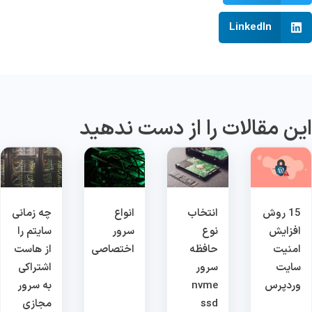
LinkedIn
ین مقالات را از دست ندهید
15 روش
انتخاب
انواع
چه زمانی
افزایش
نوع
سرور
سایتم را
امنیت
حافظه
اختصاصی
از هاست
سایت
سرور
اشتراکی
وردپرس
nvme
به سرور
ssd
مجازی