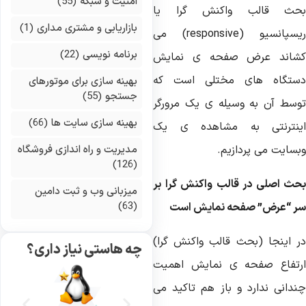
امنیت و شبکه
(55)
حث قالب واکنش گرا یا
بازاریابی و مشتری مداری
(1)
ریسپانسیو (responsive) می
برنامه نویسی
(22)
شاند عرض صفحه ی نمایش
ستگاه های مختلی است که
بهینه سازی برای موتورهای
جستجو
(55)
وسط آن به وسیله ی یک مرورگر
بهینه سازی سایت ها
(66)
ینترنتی به مشاهده ی یک
بسایت می پردازیم.
مدیریت و راه اندازی فروشگاه
(126)
حث اصلی در قالب واکنش گرا بر
میزبانی وب و ثبت دامین
(63)
ر “عرض” صفحه نمایش است
ر اینجا (بحث قالب واکنش گرا)
چه هاستی نیاز داری؟
رتفاع صفحه ی نمایش اهمیت
ندانی ندارد و باز هم تاکید می