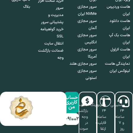
خرید سخت افزار
هاست وردپرس
سرور مجازی
بلاگ
سرور
ایران
NVMe ایران
مدیریت و
هاست دانلود
سرور مجازی
پشتیبانی سرور
ایران
آلمان
خرید گواهینامه
هاست بک آپ
سرور مجازی
SSL
ایران
انگلیس
انتقال سایت
هاست لاراول
سرور مجازی
ضمانت بازگشت
ایران
آمریکا
وجه
نمایندگی هاست
سرور مجازی هلند
لینوکس ایران
سرور مجازی
استونی
حساب
کاربری
پشتیبانی
مانیتورینگ
ضمانت
من
۲۴
۲۴
بازگشت
ساعته
ساعته،
وجه
۰۱۷-۹۱۰۰۲۱۱۰
و ۷
قابلیت
در
روز
ارتقا
صوت