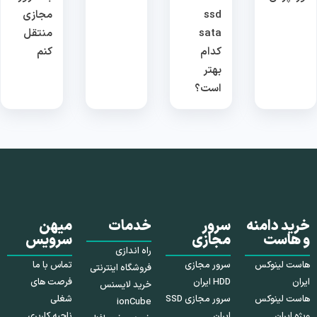
ssd
مجازی
sata
منتقل
کدام
کنم
بهتر
است؟
خرید دامنه
سرور
خدمات
میهن
و هاست
مجازی
سرویس
راه اندازی
هاست لینوکس
سرور مجازی
تماس با ما
فروشگاه اینترنتی
ایران
HDD ایران
فرصت های
خرید لایسنس
هاست لینوکس
سرور مجازی SSD
شغلی
ionCube
ویژه ایران
ایران
ناحیه کاربری