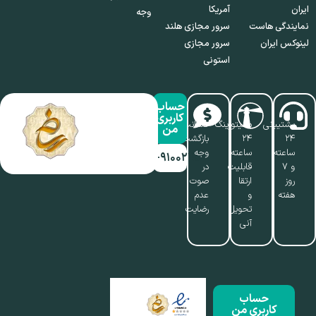
ایران
آمریکا
وجه
نمایندگی هاست
سرور مجازی هلند
لینوکس ایران
سرور مجازی
استونی
حساب
کاربری
پشتیبانی
مانیتورینگ
ضمانت
من
۲۴
۲۴
بازگشت
ساعته
ساعته،
وجه
۰۱۷-۹۱۰۰۲۱۱۰
و ۷
قابلیت
در
روز
ارتقا
صوت
هفته
و
عدم
تحویل
رضایت
آنی
حساب
کاربری من