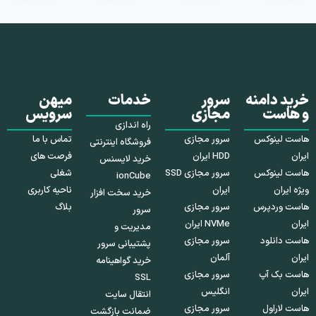
خرید دامنه
سرور
خدمات
میهن
و هاست
مجازی
سرویس
راه اندازی
هاست لینوکس
سرور مجازی
تماس با ما
فروشگاه اینترنتی
ایران
HDD ایران
فرصت های
خرید لایسنس
هاست لینوکس
سرور مجازی SSD
شغلی
ionCube
ویژه ایران
ایران
ناحیه کاربری
خرید سخت افزار
هاست وردپرس
سرور مجازی
بلاگ
سرور
ایران
NVMe ایران
مدیریت و
هاست دانلود
سرور مجازی
پشتیبانی سرور
ایران
آلمان
خرید گواهینامه
هاست بک آپ
سرور مجازی
SSL
ایران
انگلیس
انتقال سایت
هاست لاراول
سرور مجازی
ضمانت بازگشت