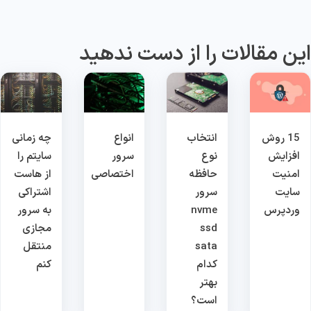
ین مقالات را از دست ندهید
15 روش
انتخاب
انواع
چه زمانی
افزایش
نوع
سرور
سایتم را
امنیت
حافظه
اختصاصی
از هاست
سایت
سرور
اشتراکی
وردپرس
nvme
به سرور
ssd
مجازی
sata
منتقل
کدام
کنم
بهتر
است؟