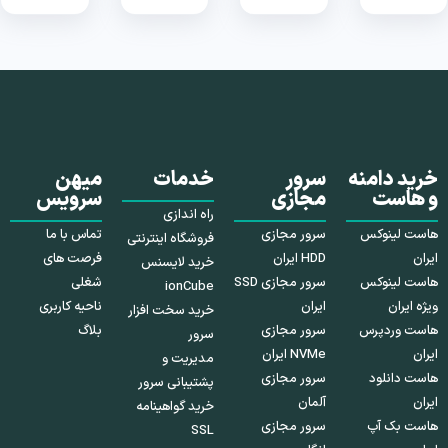
خرید دامنه
سرور
خدمات
میهن
و هاست
مجازی
سرویس
راه اندازی
هاست لینوکس
سرور مجازی
تماس با ما
فروشگاه اینترنتی
ایران
HDD ایران
فرصت های
خرید لایسنس
هاست لینوکس
سرور مجازی SSD
شغلی
ionCube
ویژه ایران
ایران
ناحیه کاربری
خرید سخت افزار
هاست وردپرس
سرور مجازی
بلاگ
سرور
ایران
NVMe ایران
مدیریت و
هاست دانلود
سرور مجازی
پشتیبانی سرور
ایران
آلمان
خرید گواهینامه
هاست بک آپ
سرور مجازی
SSL