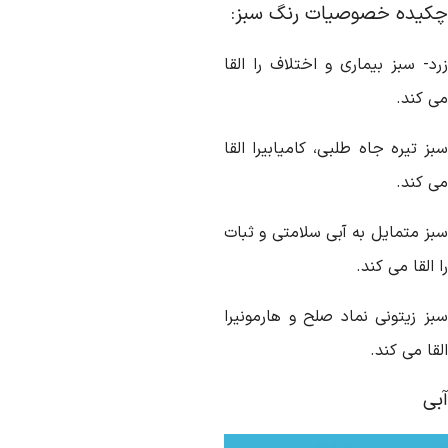
کیده خصوصیات رنگ سبز:
رد- سبز بیماری و اختلاف را القا
ی کند.
ز تیره جاه طلبی، کامیابیرا القا
ی کند.
بز متمایل به آبی سلامتی و ثبات
 القا می کند.
بز زیتونی نماد صلح و هارمونیرا
قا می کند.
بی