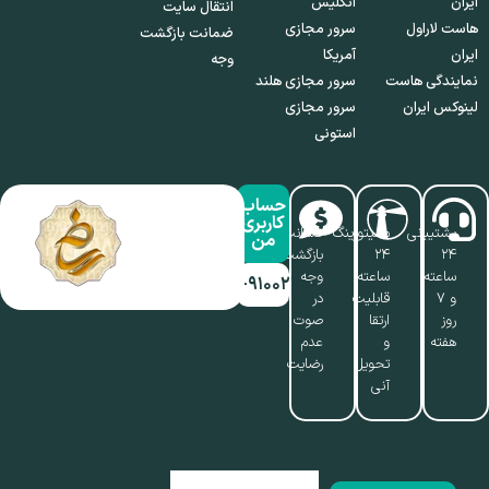
ایران
انگلیس
انتقال سایت
هاست لاراول
سرور مجازی
ضمانت بازگشت
ایران
آمریکا
وجه
نمایندگی هاست
سرور مجازی هلند
لینوکس ایران
سرور مجازی
استونی
حساب
کاربری
پشتیبانی
مانیتورینگ
ضمانت
من
۲۴
۲۴
بازگشت
ساعته
ساعته،
وجه
۰۱۷-۹۱۰۰۲۱۱۰
و ۷
قابلیت
در
روز
ارتقا
صوت
هفته
و
عدم
تحویل
رضایت
آنی