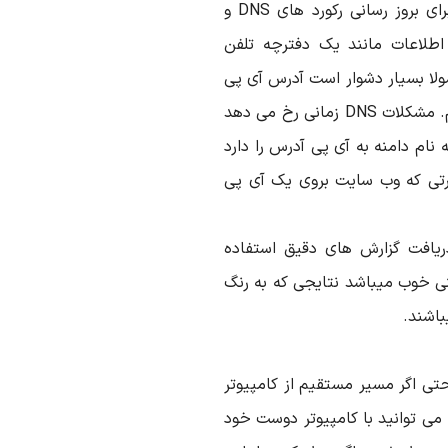
سرور دیگر میباشد رخ می دهد. معمولا کمی زمان برای بروز رسانی رکورد های DNS و
ز دارد. DNS فراهم کننده اطلاعات مانند یک دفترچه تلفن
لا بسیار دشوار است آدرس آی پی
مثلا ( ۶۴. ۲۳۳.۱۶۱.۱۸ برای گوگل ) به خاطر بسپاریم. مشکلات DNS زمانی رخ می دهد
) که مسؤلیت ترجمه نام دامنه به آی پی آدرس را دارد
ورتی که وب سایت بروی یک آی پی
 اسکریپت گزارش آنلاین DNS برای دریافت گزارش های دقیق استفاده
نی خوب میباشد نتایجی که به رنگ
باشند.
تی اگر مسیر مستقیم از کامپیوتر
می توانید با کامپیوتر دوست خود