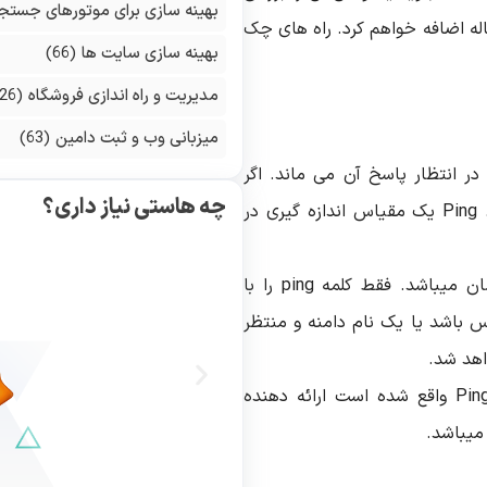
بهینه سازی برای موتورهای جستج
اله اضافه خواهم کرد. راه های چک
بهینه سازی سایت ها
(66)
مدیریت و راه اندازی فروشگاه
(126)
میزبانی وب و ثبت دامین
(63)
 در انتظار پاسخ آن می ماند. اگر
چه هاستی نیاز داری؟
پاسخ طول بکشد در نتیجه timeout رخ خواهد داد. Ping یک مقیاس اندازه گیری در
یکسان میباشد. فقط کلمه ping را با
 باشد یا یک نام دامنه و منتظر
اهد شد.
یکی از اسکریپت های آنلاین سرور پینگ که در Ping.eu واقع شده است ارائه دهنده