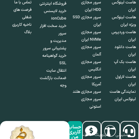
هاست لینوکس
سرور مجازی
تماس با ما
فروشگاه اینترنتی
ایران
HDD ایران
فرصت های
خرید لایسنس
هاست لینوکس
سرور مجازی SSD
شغلی
ionCube
ویژه ایران
ایران
ناحیه کاربری
خرید سخت افزار
هاست وردپرس
سرور مجازی
بلاگ
سرور
ایران
NVMe ایران
مدیریت و
هاست دانلود
سرور مجازی
پشتیبانی سرور
ایران
آلمان
خرید گواهینامه
هاست بک آپ
سرور مجازی
SSL
ایران
انگلیس
انتقال سایت
هاست لاراول
سرور مجازی
ضمانت بازگشت
ایران
آمریکا
وجه
نمایندگی هاست
سرور مجازی هلند
لینوکس ایران
سرور مجازی
استونی
حساب
کاربری
پشتیبانی
مانیتورینگ
ضمانت
من