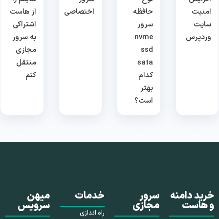
امنیت
حافظه
اختصاصی
از هاست
سایت
سرور
اشتراکی
وردپرس
nvme
به سرور
ssd
مجازی
sata
منتقل
کدام
کنم
بهتر
است؟
خرید دامنه
سرور
خدمات
میهن
و هاست
مجازی
سرویس
راه اندازی