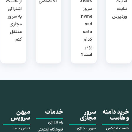
امنیت
حافظه
اختصاصی
از هاست
سایت
سرور
اشتراکی
وردپرس
nvme
به سرور
ssd
مجازی
sata
منتقل
کدام
کنم
بهتر
است؟
خرید دامنه
سرور
خدمات
میهن
و هاست
مجازی
سرویس
راه اندازی
هاست لینوکس
سرور مجازی
تماس با ما
فروشگاه اینترنتی