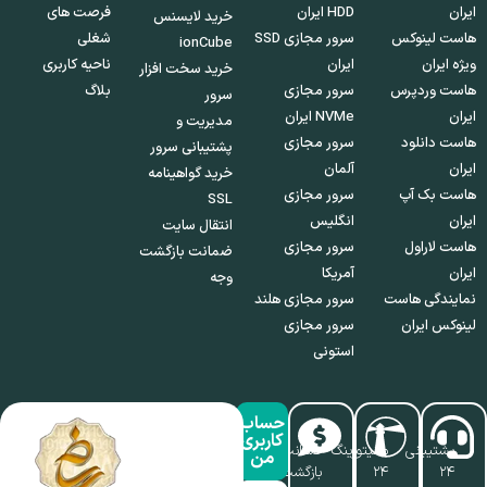
ایران
HDD ایران
فرصت های
خرید لایسنس
هاست لینوکس
سرور مجازی SSD
شغلی
ionCube
ویژه ایران
ایران
ناحیه کاربری
خرید سخت افزار
هاست وردپرس
سرور مجازی
بلاگ
سرور
ایران
NVMe ایران
مدیریت و
هاست دانلود
سرور مجازی
پشتیبانی سرور
ایران
آلمان
خرید گواهینامه
هاست بک آپ
سرور مجازی
SSL
ایران
انگلیس
انتقال سایت
هاست لاراول
سرور مجازی
ضمانت بازگشت
ایران
آمریکا
وجه
نمایندگی هاست
سرور مجازی هلند
لینوکس ایران
سرور مجازی
استونی
حساب
کاربری
پشتیبانی
مانیتورینگ
ضمانت
من
۲۴
۲۴
بازگشت