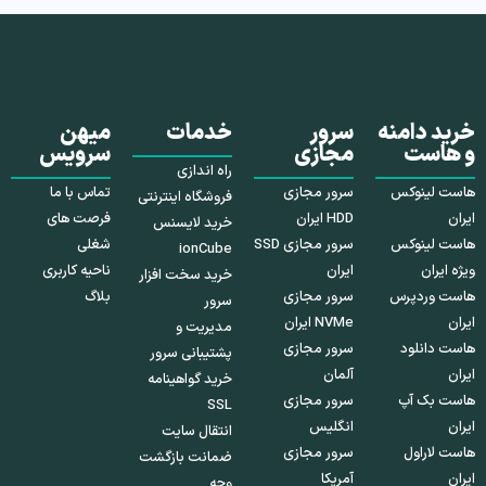
خرید دامنه
سرور
خدمات
میهن
و هاست
مجازی
سرویس
راه اندازی
هاست لینوکس
سرور مجازی
تماس با ما
فروشگاه اینترنتی
ایران
HDD ایران
فرصت های
خرید لایسنس
هاست لینوکس
سرور مجازی SSD
شغلی
ionCube
ویژه ایران
ایران
ناحیه کاربری
خرید سخت افزار
هاست وردپرس
سرور مجازی
بلاگ
سرور
ایران
NVMe ایران
مدیریت و
هاست دانلود
سرور مجازی
پشتیبانی سرور
ایران
آلمان
خرید گواهینامه
هاست بک آپ
سرور مجازی
SSL
ایران
انگلیس
انتقال سایت
هاست لاراول
سرور مجازی
ضمانت بازگشت
ایران
آمریکا
وجه