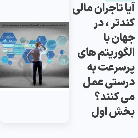
آیا تاجران مالی
کندتر ، در
جهان با
الگوریتم های
پرسرعت به
درستی عمل
می کنند؟
بخش اول