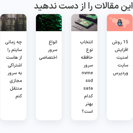
ین مقالات را از دست ندهید
15 روش
انتخاب
انواع
چه زمانی
افزایش
نوع
سرور
سایتم را
امنیت
حافظه
اختصاصی
از هاست
سایت
سرور
اشتراکی
وردپرس
nvme
به سرور
ssd
مجازی
sata
منتقل
کدام
کنم
بهتر
است؟