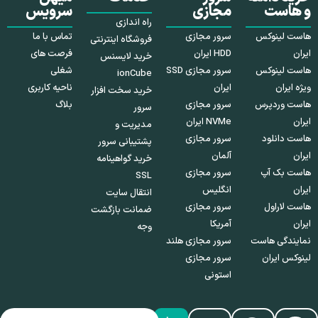
و هاست
مجازی
سرویس
راه اندازی
هاست لینوکس
سرور مجازی
تماس با ما
فروشگاه اینترنتی
ایران
HDD ایران
فرصت های
خرید لایسنس
هاست لینوکس
سرور مجازی SSD
شغلی
ionCube
ویژه ایران
ایران
ناحیه کاربری
خرید سخت افزار
هاست وردپرس
سرور مجازی
بلاگ
سرور
ایران
NVMe ایران
مدیریت و
هاست دانلود
سرور مجازی
پشتیبانی سرور
ایران
آلمان
خرید گواهینامه
هاست بک آپ
سرور مجازی
SSL
ایران
انگلیس
انتقال سایت
هاست لاراول
سرور مجازی
ضمانت بازگشت
ایران
آمریکا
وجه
نمایندگی هاست
سرور مجازی هلند
لینوکس ایران
سرور مجازی
استونی