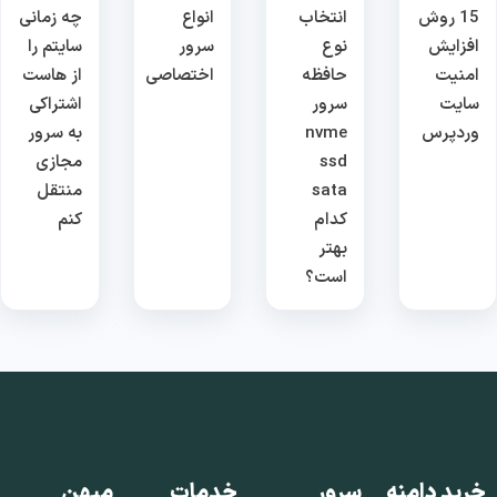
15 روش
انتخاب
انواع
چه زمانی
افزایش
نوع
سرور
سایتم را
امنیت
حافظه
اختصاصی
از هاست
سایت
سرور
اشتراکی
وردپرس
nvme
به سرور
ssd
مجازی
sata
منتقل
کدام
کنم
بهتر
است؟
خرید دامنه
سرور
خدمات
میهن