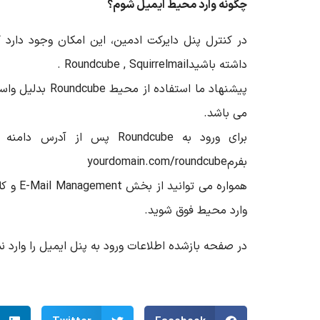
چگونه وارد محیط ایمیل شوم؟
در کنترل پنل دایرکت ادمین، این امکان وجود دارد ک
داشته باشید
. Roundcube , Squirrelmail
پیشنهاد ما استفاده از محیط
Roundcube
بدلیل واسط
می باشد
.
برای ورود به
Roundcube
پس از آدرس دامنه ک
بفرم
yourdomain.com/roundcube
همواره می توانید از بخش
E-Mail Management
و کل
وارد محیط فوق شوید
.
در صفحه بازشده اطلاعات ورود به پنل ایمیل را وارد نم