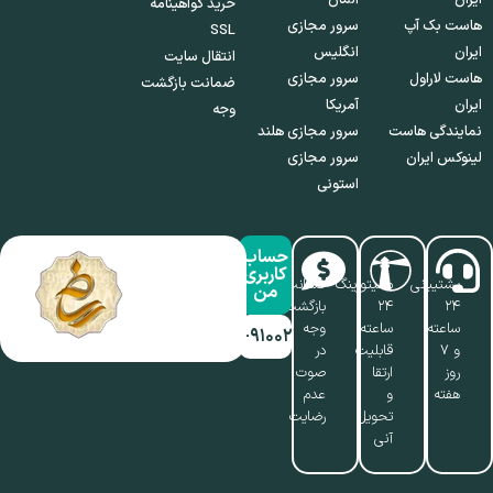
خرید گواهینامه
هاست بک آپ
سرور مجازی
SSL
ایران
انگلیس
انتقال سایت
هاست لاراول
سرور مجازی
ضمانت بازگشت
ایران
آمریکا
وجه
نمایندگی هاست
سرور مجازی هلند
لینوکس ایران
سرور مجازی
استونی
حساب
کاربری
پشتیبانی
مانیتورینگ
ضمانت
من
۲۴
۲۴
بازگشت
ساعته
ساعته،
وجه
۰۱۷-۹۱۰۰۲۱۱۰
و ۷
قابلیت
در
روز
ارتقا
صوت
هفته
و
عدم
تحویل
رضایت
آنی