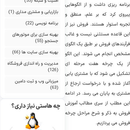
امنیت و شبکه
(55)
رنامه ریزی داشت و از الگوهایی
بازاریابی و مشتری مداری
(1)
یروی کرد که بر علم، منطق و
برنامه نویسی
(22)
جربه استوار هستند. فروش نیز از
ین قاعده مستثنی نیست و غالب
بهینه سازی برای موتورهای
جستجو
(55)
رآیندهای فروش بر طبق یک الگوی
بهینه سازی سایت ها
(66)
شخص انجام می شوند. این الگو
ز یک چرخه هفت مرحله ای
مدیریت و راه اندازی فروشگاه
(126)
شکیل می شود که با مشتری یابی
میزبانی وب و ثبت دامین
غاز شده و با درخواست ارجاع از
(63)
شتری به پایان می رسد. در ادامه
ین مطلب از سری مطالب
آموزش
چه هاستی نیاز داری؟
روش به ذکر و شرح مراحل چرخه
روش می پردازیم.