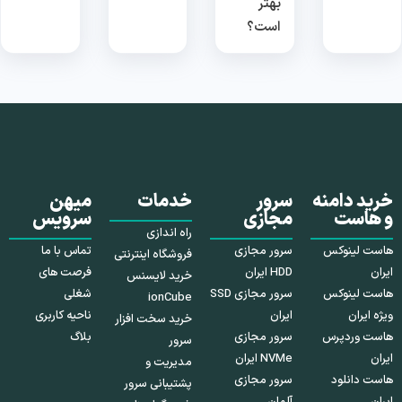
بهتر
است؟
خرید دامنه
سرور
خدمات
میهن
و هاست
مجازی
سرویس
راه اندازی
هاست لینوکس
سرور مجازی
تماس با ما
فروشگاه اینترنتی
ایران
HDD ایران
فرصت های
خرید لایسنس
هاست لینوکس
سرور مجازی SSD
شغلی
ionCube
ویژه ایران
ایران
ناحیه کاربری
خرید سخت افزار
هاست وردپرس
سرور مجازی
بلاگ
سرور
ایران
NVMe ایران
مدیریت و
هاست دانلود
سرور مجازی
پشتیبانی سرور
ایران
آلمان