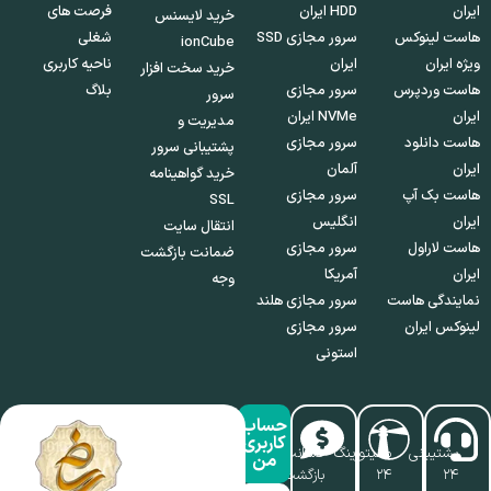
ایران
HDD ایران
فرصت های
خرید لایسنس
هاست لینوکس
سرور مجازی SSD
شغلی
ionCube
ویژه ایران
ایران
ناحیه کاربری
خرید سخت افزار
هاست وردپرس
سرور مجازی
بلاگ
سرور
ایران
NVMe ایران
مدیریت و
هاست دانلود
سرور مجازی
پشتیبانی سرور
ایران
آلمان
خرید گواهینامه
هاست بک آپ
سرور مجازی
SSL
ایران
انگلیس
انتقال سایت
هاست لاراول
سرور مجازی
ضمانت بازگشت
ایران
آمریکا
وجه
نمایندگی هاست
سرور مجازی هلند
لینوکس ایران
سرور مجازی
استونی
حساب
کاربری
پشتیبانی
مانیتورینگ
ضمانت
من
۲۴
۲۴
بازگشت