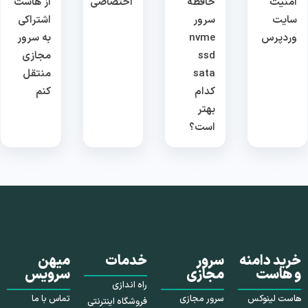
امنیت
حافظه
اختصاصی
از هاست
سایت
سرور
اشتراکی
وردپرس
nvme
به سرور
ssd
مجازی
sata
منتقل
کدام
کنم
بهتر
است؟
خرید دامنه
سرور
خدمات
میهن
و هاست
مجازی
سرویس
راه اندازی
هاست لینوکس
سرور مجازی
تماس با ما
فروشگاه اینترنتی