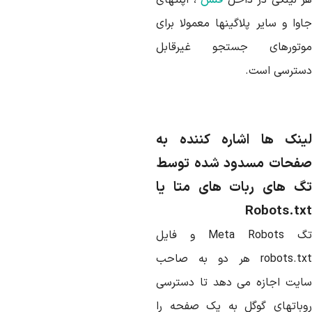
ر لینکی در داخل
فلش
، اپلتهای
اوا و سایر پلاگینها معمولا برای
وتورهای جستجو غیرقابل
سترسی است.
ینک ها اشاره کننده به
فحات مسدود شده توسط
گ های ربات های متا یا
Robots.tx
تگ Meta Robots و فایل
robots.txt هر دو به صاحب
ایت اجازه می دهد تا دسترسی
وباتهای گوگل به یک صفحه را