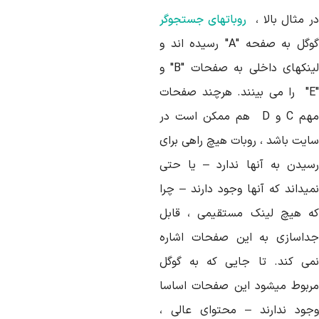
ر مثال بالا ،
روباتهای جستجوگر
گوگل به صفحه "A" رسیده اند و
لینکهای داخلی به صفحات "B" و
"E" را می بینند. هرچند صفحات
مهم C و D هم ممکن است در
ایت باشد ، روبات هیچ راهی برای
سیدن به آنها ندارد – یا حتی
میداند که آنها وجود دارند – چرا
ه هیچ لینک مستقیمی ، قابل
داسازی به این صفحات اشاره
می کند. تا جایی که به گوگل
ربوط میشود این صفحات اساسا
جود ندارند – محتوای عالی ،