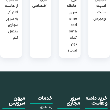
امنیت
حافظه
اختصاصی
از هاست
سایت
سرور
اشتراکی
وردپرس
nvme
به سرور
ssd
مجازی
sata
منتقل
کدام
کنم
بهتر
است؟
خرید دامنه
سرور
خدمات
میهن
و هاست
مجازی
سرویس
راه اندازی