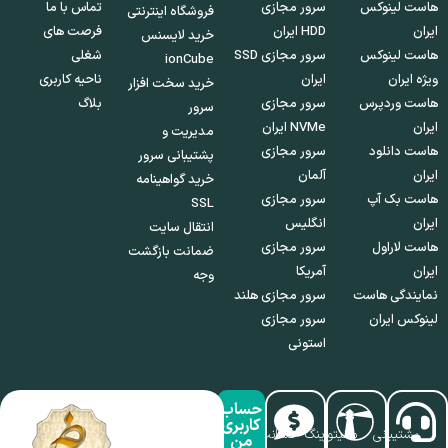
هاست لینوکس
سرور مجازی
تماس با ما
فروشگاه اینترنتی
ایران
HDD ایران
فرصت های
خرید لایسنس
هاست لینوکس
سرور مجازی SSD
شغلی
ionCube
ویژه ایران
ایران
ناحیه کاربری
خرید سخت افزار
هاست وردپرس
سرور مجازی
بلاگ
سرور
ایران
NVMe ایران
مدیریت و
هاست دانلود
سرور مجازی
پشتیبانی سرور
ایران
آلمان
خرید گواهینامه
هاست بک آپ
سرور مجازی
SSL
ایران
انگلیس
انتقال سایت
هاست لاراول
سرور مجازی
ضمانت بازگشت
ایران
آمریکا
وجه
نمایندگی هاست
سرور مجازی هلند
لینوکس ایران
سرور مجازی
استونی
حساب
کاربری
پشتیبانی
مانیتورینگ
ضمانت
من