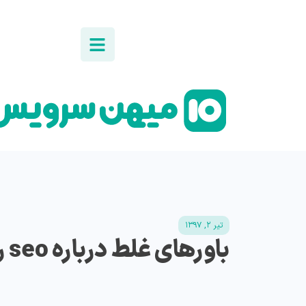
تیر ۲, ۱۳۹۷
باورهای غلط درباره seo را باور نکنید